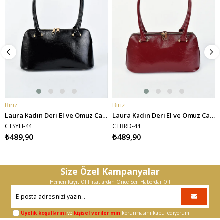
Biriz
Biriz
SEPETE EKLE
SEPETE EKLE
Laura Kadın Deri El ve Omuz Çantası - Siyah
Laura Kadın Deri El ve Omuz Çantası - Bordo
CTSYH-44
CTBRD-44
₺489,90
₺489,90
Size Özel Kampanyalar
Hemen Kayıt Ol Fırsatlardan Önce Sen Haberdar Ol!
Üyelik koşullarını
ve
kişisel verilerimin
korunmasını kabul ediyorum.