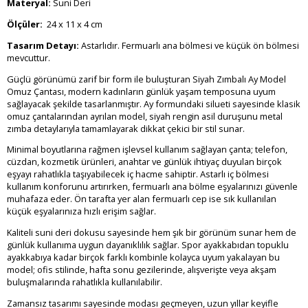
Materyal:
Suni Deri
Ölçüler:
24 x 11 x 4 cm
Tasarım Detayı:
Astarlıdır. Fermuarlı ana bölmesi ve küçük ön bölmesi
mevcuttur.
Güçlü görünümü zarif bir form ile buluşturan Siyah Zımbalı Ay Model
Omuz Çantası, modern kadınların günlük yaşam temposuna uyum
sağlayacak şekilde tasarlanmıştır. Ay formundaki silueti sayesinde klasik
omuz çantalarından ayrılan model, siyah rengin asil duruşunu metal
zımba detaylarıyla tamamlayarak dikkat çekici bir stil sunar.
Minimal boyutlarına rağmen işlevsel kullanım sağlayan çanta; telefon,
cüzdan, kozmetik ürünleri, anahtar ve günlük ihtiyaç duyulan birçok
eşyayı rahatlıkla taşıyabilecek iç hacme sahiptir. Astarlı iç bölmesi
kullanım konforunu artırırken, fermuarlı ana bölme eşyalarınızı güvenle
muhafaza eder. Ön tarafta yer alan fermuarlı cep ise sık kullanılan
küçük eşyalarınıza hızlı erişim sağlar.
Kaliteli suni deri dokusu sayesinde hem şık bir görünüm sunar hem de
günlük kullanıma uygun dayanıklılık sağlar. Spor ayakkabıdan topuklu
ayakkabıya kadar birçok farklı kombinle kolayca uyum yakalayan bu
model; ofis stilinde, hafta sonu gezilerinde, alışverişte veya akşam
buluşmalarında rahatlıkla kullanılabilir.
Zamansız tasarımı sayesinde modası geçmeyen, uzun yıllar keyifle