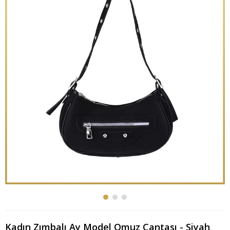
Kadın Zımbalı Ay Model Omuz Çantası - Siyah