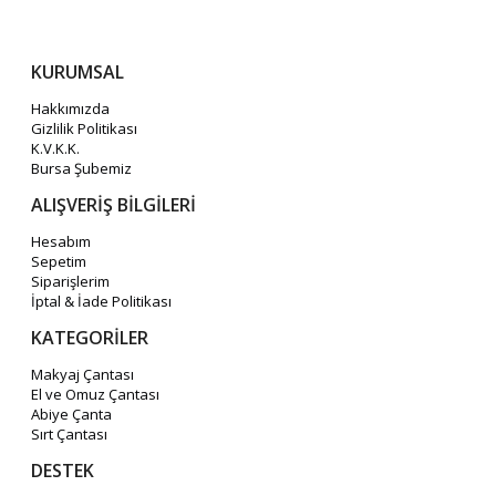
KURUMSAL
Hakkımızda
Gizlilik Politikası
K.V.K.K.
Bursa Şubemiz
ALIŞVERİŞ BİLGİLERİ
Hesabım
Sepetim
Siparişlerim
İptal & İade Politikası
KATEGORİLER
Makyaj Çantası
El ve Omuz Çantası
Abiye Çanta
Sırt Çantası
DESTEK