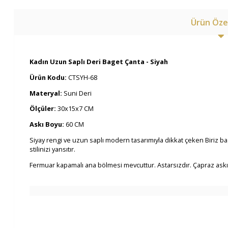
Ürün Özel
Kadın Uzun Saplı Deri Baget Çanta - Siyah
Ürün Kodu:
CTSYH-68
Materyal:
Suni Deri
Ölçüler:
30x15x7 CM
Askı Boyu:
60 CM
Siyay rengi ve uzun saplı modern tasarımıyla dikkat çeken Biriz 
stilinizi yansıtır.
Fermuar kapamalı ana bölmesi mevcuttur. Astarsızdır. Çapraz askıs