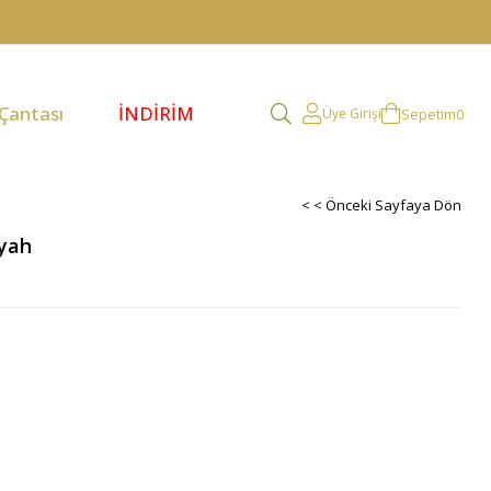
 Çantası
İNDİRİM
Sepetim
0
Üye Girişi
< < Önceki Sayfaya Dön
iyah