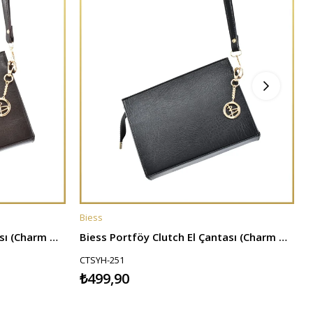
Biess
B
SEPETE EKLE
Biess Portföy Clutch El Çantası (Charm Hediyeli) - Acı Kahve
Biess Portföy Clutch El Çantası (Charm Hediyeli) - Siyah
CTSYH-251
₺499,90