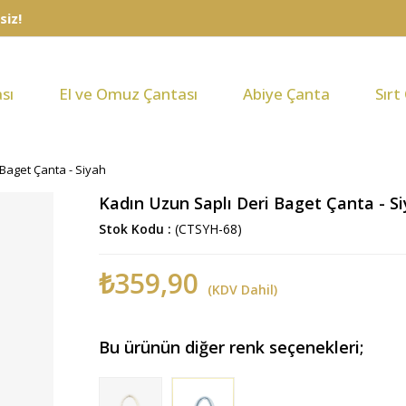
sı
El ve Omuz Çantası
Abiye Çanta
Sırt
 Baget Çanta - Siyah
Kadın Uzun Saplı Deri Baget Çanta - S
Stok Kodu
(CTSYH-68)
₺359,90
(KDV Dahil)
Bu ürünün diğer renk seçenekleri;