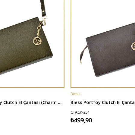
Biess
E
SEPETE EKLE
Biess Portföy Clutch El Çantası (Charm Hediyeli) - Haki
CTACK-251
₺499,90