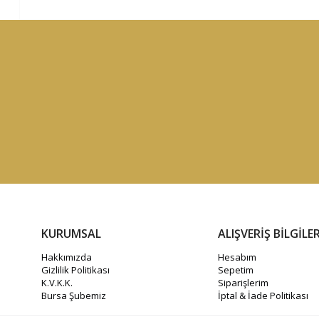
KURUMSAL
ALIŞVERİŞ BİLGİLER
Hakkımızda
Hesabım
Gizlilik Politikası
Sepetim
K.V.K.K.
Siparişlerim
Bursa Şubemiz
İptal & İade Politikası