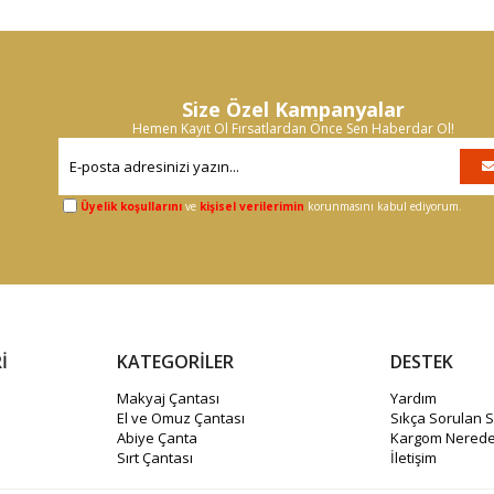
Size Özel Kampanyalar
Hemen Kayıt Ol Fırsatlardan Önce Sen Haberdar Ol!
Üyelik koşullarını
ve
kişisel verilerimin
korunmasını kabul ediyorum.
İ
KATEGORİLER
DESTEK
Makyaj Çantası
Yardım
El ve Omuz Çantası
Sıkça Sorulan S
Abiye Çanta
Kargom Nerede
Sırt Çantası
İletişim