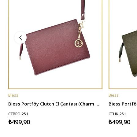
Biess
Biess
SEPETE EKLE
SEPETE EKL
Biess Portföy Clutch El Çantası (Charm Hediyeli) - Bordo
CTBRD-251
CTHK-251
₺499,90
₺499,90