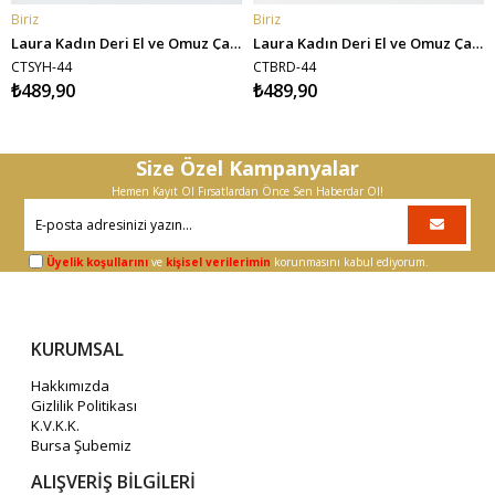
Biriz
Biriz
SEPETE EKLE
SEPETE EKLE
Laura Kadın Deri El ve Omuz Çantası - Siyah
Laura Kadın Deri El ve Omuz Çantası - Bordo
CTSYH-44
CTBRD-44
₺489,90
₺489,90
Size Özel Kampanyalar
Hemen Kayıt Ol Fırsatlardan Önce Sen Haberdar Ol!
Üyelik koşullarını
ve
kişisel verilerimin
korunmasını kabul ediyorum.
KURUMSAL
Hakkımızda
Gizlilik Politikası
K.V.K.K.
Bursa Şubemiz
ALIŞVERİŞ BİLGİLERİ