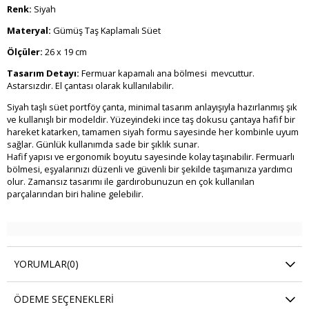
Renk:
Siyah
Materyal:
Gümüş Taş Kaplamalı Süet
Ölçüler:
26 x 19 cm
Tasarım Detayı:
Fermuar kapamalı ana bölmesi mevcuttur.
Astarsızdır. El çantası olarak kullanılabilir.
Siyah taşlı süet portföy çanta, minimal tasarım anlayışıyla hazırlanmış şık
ve kullanışlı bir modeldir. Yüzeyindeki ince taş dokusu çantaya hafif bir
hareket katarken, tamamen siyah formu sayesinde her kombinle uyum
sağlar. Günlük kullanımda sade bir şıklık sunar.
Hafif yapısı ve ergonomik boyutu sayesinde kolay taşınabilir. Fermuarlı
bölmesi, eşyalarınızı düzenli ve güvenli bir şekilde taşımanıza yardımcı
olur. Zamansız tasarımı ile gardırobunuzun en çok kullanılan
parçalarından biri haline gelebilir.
YORUMLAR
(0)
ÖDEME SEÇENEKLERI