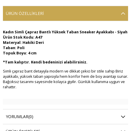
ÜRÜN ÖZELLIKLERI
Kadın Simli Çapraz Bantlı Yüksek Taban Sneaker Ayakkabı - Siyah
Ürün Stok Kodu: A47
Materyal: Hakiki Deri
Taban: Poli
Topuk Boyu: 4 cm
*Tam kalıptır. Kendi bedeninizi alabilirsiniz.
Simli çapraz bant detayıyla modern ve dikkat çekici bir stile sahip Biriz
ayakkabı, yüksek taban yapısıyla hem konfor hem de boy avantajı sunar.
Bağcıksız tasarımı sayesinde kolayca giyilir. Günlük kullanıma uygun ve
rahattır.
YORUMLAR
(0)