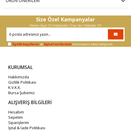
ÜRÜN ÖNERILERI
Size Özel Kampanyalar
Hemen Kayıt Ol Fırsatlardan Önce Sen Haberdar Ol!
Üyelik koşullarını
ve
kişisel verilerimin
korunmasını kabul ediyorum.
KURUMSAL
Hakkımızda
Gizlilik Politikası
K.V.K.K.
Bursa Şubemiz
ALIŞVERİŞ BİLGİLERİ
Hesabım
Sepetim
Siparişlerim
İptal & İade Politikası