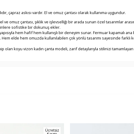
dır, çapraz askısı vardır. El ve omuz çantası olarak kullanıma uygundur.
 ve omuz çantası, şıklık ve işlevselliği bir arada sunan özel tasarımlar aras
nlere sofistike bir dokunuş ekler.
apısıyla hem hafif hem kullanışlı bir deneyim sunar. Fermuar kapamalı ana böl
. Hem elde hem omuzda kullanılabilen çok yönlü tasarımı sayesinde farklı ko
 olan koyu vizon kadın çanta modeli, zarif detaylarıyla stilinizi tamamlayan 
Ücretsiz
Kargo