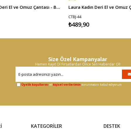
Laura Kadın Deri El ve Omuz Çantası - Bordo
Laura Kadın Deri El ve Omuz Ç
CTBJ-44
₺489,90
Size Özel Kampanyalar
Hemen Kayıt Ol Fırsatlardan Önce Sen Haberdar Ol!
Üyelik koşullarını
ve
kişisel verilerimin
korunmasını kabul ediyorum.
İ
KATEGORİLER
DESTEK