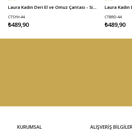
Laura Kadın Deri El ve Omuz Çantası - Siyah
CTSYH-44
CTBRD-44
₺489,90
₺489,90
KURUMSAL
ALIŞVERİŞ BİLGİLER