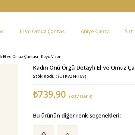
sı
El ve Omuz Çantası
Abiye Çanta
Sırt
ı El ve Omuz Çantası - Koyu Vizon
Kadın Önü Örgü Detaylı El ve Omuz Ça
Stok Kodu
(CTKVZN-169)
₺739,90
(KDV Dahil)
Bu ürünün diğer renk seçenekleri;