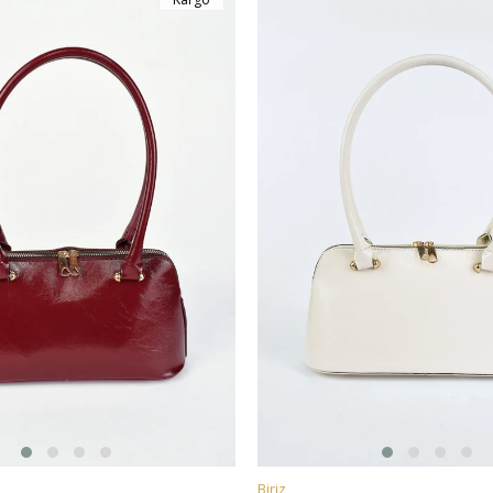
Biriz
E
SEPETE EKLE