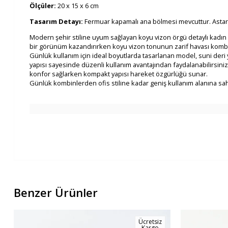
Ölçüler:
20 x 15 x 6 cm
Tasarım Detayı:
Fermuar kapamalı ana bölmesi mevcuttur. Astarlı
Modern şehir stiline uyum sağlayan koyu vizon örgü detaylı kadın el
bir görünüm kazandırırken koyu vizon tonunun zarif havası kombi
Günlük kullanım için ideal boyutlarda tasarlanan model, suni deri y
yapısı sayesinde düzenli kullanım avantajından faydalanabilirsiniz
konfor sağlarken kompakt yapısı hareket özgürlüğü sunar.
Günlük kombinlerden ofis stiline kadar geniş kullanım alanına sahip
Benzer Ürünler
Ücretsiz
Kargo