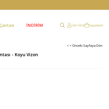
 Çantası
İNDİRİM
Sepetim
0
Üye Girişi
< < Önceki Sayfaya Dön
ntası - Koyu Vizon