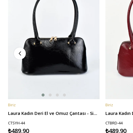
Biriz
Biriz
SEPETE EKLE
SEPETE EKL
Laura Kadın Deri El ve Omuz Çantası - Siyah
CTSYH-44
CTBRD-44
₺489,90
₺489,90