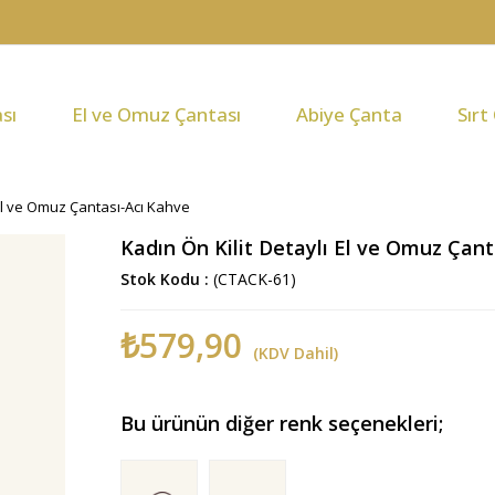
sı
El ve Omuz Çantası
Abiye Çanta
Sırt
 El ve Omuz Çantası-Acı Kahve
Kadın Ön Kilit Detaylı El ve Omuz Çan
Stok Kodu
(CTACK-61)
₺579,90
(KDV Dahil)
Bu ürünün diğer renk seçenekleri;