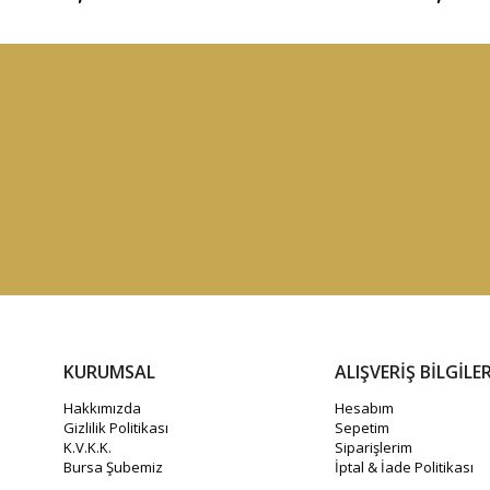
KURUMSAL
ALIŞVERİŞ BİLGİLER
Hakkımızda
Hesabım
Gizlilik Politikası
Sepetim
K.V.K.K.
Siparişlerim
Bursa Şubemiz
İptal & İade Politikası