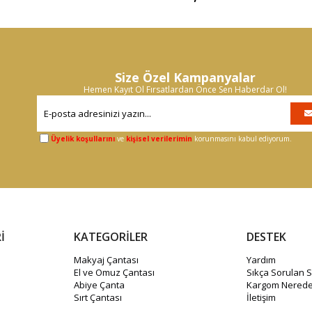
Size Özel Kampanyalar
Hemen Kayıt Ol Fırsatlardan Önce Sen Haberdar Ol!
Üyelik koşullarını
ve
kişisel verilerimin
korunmasını kabul ediyorum.
İ
KATEGORİLER
DESTEK
Makyaj Çantası
Yardım
El ve Omuz Çantası
Sıkça Sorulan S
Abiye Çanta
Kargom Nerede
Sırt Çantası
İletişim