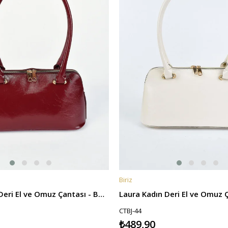
Biriz
E
SEPETE EKLE
Laura Kadın Deri El ve Omuz Çantası - Bordo
Laura Kadın Deri El ve Omuz Ç
CTBJ-44
₺489,90