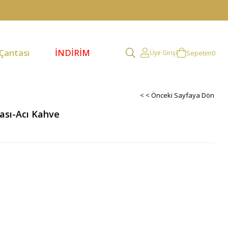
 Çantası
İNDİRİM
Sepetim
0
Üye Girişi
< < Önceki Sayfaya Dön
tası-Acı Kahve