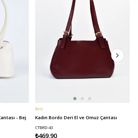
Biriz
B
SEPETE EKLE
antası - Bej
Kadın Bordo Deri El ve Omuz Çantası
CTBRD-43
₺469,90