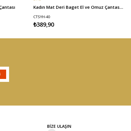
Çantası
Kadın Mat Deri Baget El ve Omuz Çantası - Siyah
CTSYH-40
₺389,90
BİZE ULAŞIN