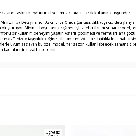
raz zincir askısı mevcuttur. El ve omuz çantası olarak kullanıma uygundur.
ini Zımba Detaylı Zincir Askılı El ve Omuz Çantası, dikkat çekici detaylarıyl
oluşturuyor. Minimal boyutlarına rağmen işlevsel kullanım sunan model, temel
rlu bir kullanım deneyimi yaşatır. Astarlı iç bölmesi ve fermuarlı ana gözü s
unar. Elinizde taşıyabileceğiniz gibi omzunuzda da rahatlıkla kullanabilirsin
nlerle uyum sağlayan bu özel model, her sezon kullanılabilecek zamansız bir
kadınlar için ideal bir tercihtir.
Ücretsiz
Kargo