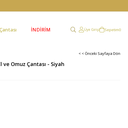
 Çantası
İNDİRİM
Sepetim
0
Üye Girişi
< < Önceki Sayfaya Dön
El ve Omuz Çantası - Siyah