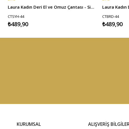
Laura Kadın Deri El ve Omuz Çantası - Siyah
CTSYH-44
CTBRD-44
₺489,90
₺489,90
KURUMSAL
ALIŞVERİŞ BİLGİLER