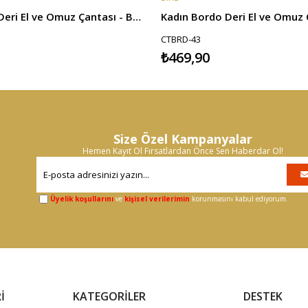
Laura Kadın Deri El ve Omuz Çantası - Bordo
Kadın Bordo Deri El ve Omuz 
CTBRD-43
₺469,90
Size Özel Kampanyalar
Hemen Kayıt Ol Fırsatlardan Önce Sen Haberdar Ol!
Üyelik koşullarını
ve
kişisel verilerimin
korunmasını kabul ediyorum.
İ
KATEGORİLER
DESTEK