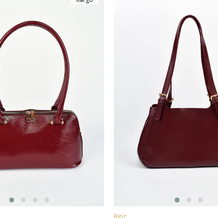
Biriz
E
SEPETE EKLE