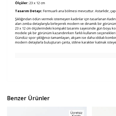
Ölçüler:
23 x 12 cm
Tasarım Detayı:
Fermuarlı ana bölmesi mevcuttur. Astarlıdır, çap
Şıklığından ödün vermek istemeyen kadınlar için tasarlanan Kadın M
alan zımba detaylarıyla birleşerek modern ve dinamik bir görünüm 
23 x 12 cm ölçülerindeki kompakt tasarımı sayesinde gün boyu konfo
modele şık bir görünüm kazandırırken farklı kullanım seçenekleri s
Gündüz spor şıklığınızı tamamlayan, akşam ise daha iddialı kombi
modern detaylarla buluşturan çanta, stiline karakter katmak isteyen 
Benzer Ürünler
Ücretsiz
Kargo