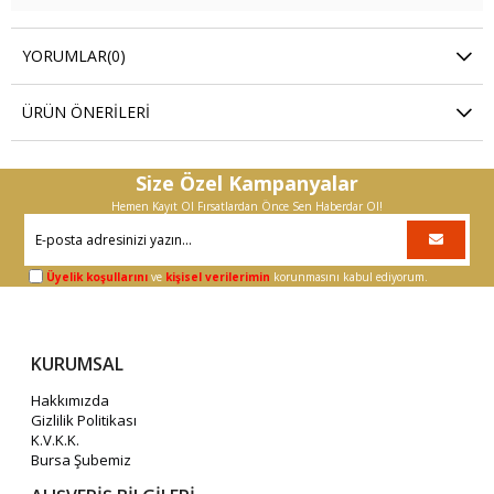
YORUMLAR
(0)
ÜRÜN ÖNERILERI
Size Özel Kampanyalar
Hemen Kayıt Ol Fırsatlardan Önce Sen Haberdar Ol!
Üyelik koşullarını
ve
kişisel verilerimin
korunmasını kabul ediyorum.
KURUMSAL
Hakkımızda
Gizlilik Politikası
K.V.K.K.
Bursa Şubemiz