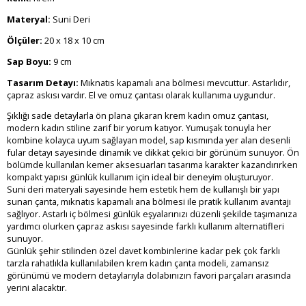
Materyal:
Suni Deri
Ölçüler:
20 x 18 x 10 cm
Sap Boyu:
9 cm
Tasarım Detayı:
Mıknatıs kapamalı ana bölmesi mevcuttur. Astarlıdır,
çapraz askısı vardır. El ve omuz çantası olarak kullanıma uygundur.
Şıklığı sade detaylarla ön plana çıkaran krem kadın omuz çantası,
modern kadın stiline zarif bir yorum katıyor. Yumuşak tonuyla her
kombine kolayca uyum sağlayan model, sap kısmında yer alan desenli
fular detayı sayesinde dinamik ve dikkat çekici bir görünüm sunuyor. Ön
bölümde kullanılan kemer aksesuarları tasarıma karakter kazandırırken
kompakt yapısı günlük kullanım için ideal bir deneyim oluşturuyor.
Suni deri materyali sayesinde hem estetik hem de kullanışlı bir yapı
sunan çanta, mıknatıs kapamalı ana bölmesi ile pratik kullanım avantajı
sağlıyor. Astarlı iç bölmesi günlük eşyalarınızı düzenli şekilde taşımanıza
yardımcı olurken çapraz askısı sayesinde farklı kullanım alternatifleri
sunuyor.
Günlük şehir stilinden özel davet kombinlerine kadar pek çok farklı
tarzla rahatlıkla kullanılabilen krem kadın çanta modeli, zamansız
görünümü ve modern detaylarıyla dolabınızın favori parçaları arasında
yerini alacaktır.