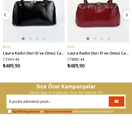
Biriz
Biriz
SEPETE EKLE
SEPETE EKLE
Laura Kadın Deri El ve Omuz Çantası - Siyah
Laura Kadın Deri El ve Omuz Çantası - Bordo
CTSYH-44
CTBRD-44
₺489,90
₺489,90
Size Özel Kampanyalar
Hemen Kayıt Ol Fırsatlardan Önce Sen Haberdar Ol!
Üyelik koşullarını
ve
kişisel verilerimin
korunmasını kabul ediyorum.