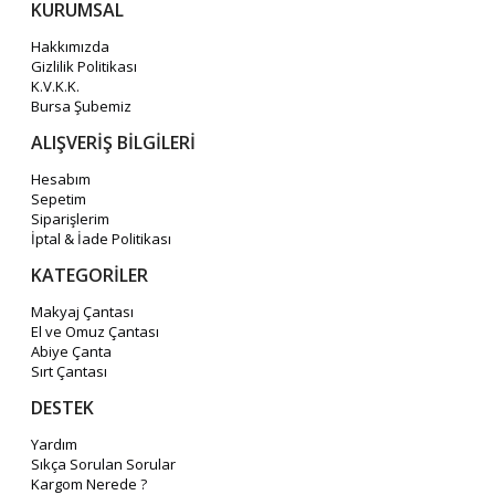
KURUMSAL
Hakkımızda
Gizlilik Politikası
K.V.K.K.
Bursa Şubemiz
ALIŞVERİŞ BİLGİLERİ
Hesabım
Sepetim
Siparişlerim
İptal & İade Politikası
KATEGORİLER
Makyaj Çantası
El ve Omuz Çantası
Abiye Çanta
Sırt Çantası
DESTEK
Yardım
Sıkça Sorulan Sorular
Kargom Nerede ?