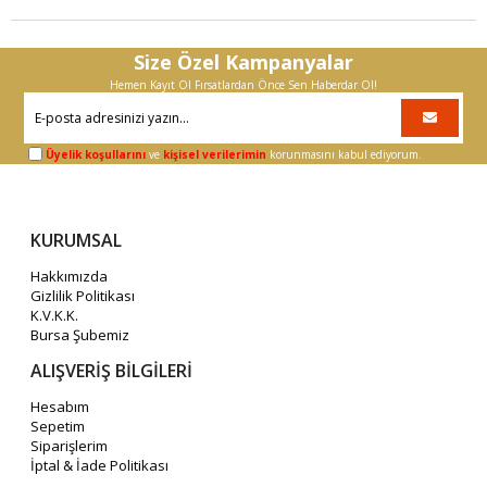
Size Özel Kampanyalar
Hemen Kayıt Ol Fırsatlardan Önce Sen Haberdar Ol!
Üyelik koşullarını
ve
kişisel verilerimin
korunmasını kabul ediyorum.
KURUMSAL
Hakkımızda
Gizlilik Politikası
K.V.K.K.
Bursa Şubemiz
ALIŞVERİŞ BİLGİLERİ
Hesabım
Sepetim
Siparişlerim
İptal & İade Politikası