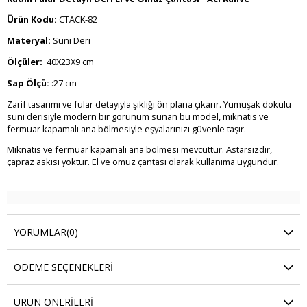
Ürün Kodu:
CTACK-82
Materyal:
Suni Deri
Ölçüler:
40X23X9 cm
Sap Ölçü:
:27 cm
Zarif tasarımı ve fular detayıyla şıklığı ön plana çıkarır. Yumuşak dokulu
suni derisiyle modern bir görünüm sunan bu model, mıknatıs ve
fermuar kapamalı ana bölmesiyle eşyalarınızı güvenle taşır.
Mıknatıs ve fermuar kapamalı ana bölmesi mevcuttur. Astarsızdır,
çapraz askısı yoktur. El ve omuz çantası olarak kullanıma uygundur.
YORUMLAR
(0)
ÖDEME SEÇENEKLERI
ÜRÜN ÖNERILERI