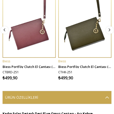
Biess
Biess
SEPETE EKLE
SEPETE EKLE
Biess Portföy Clutch El Çantası (Charm Hediyeli) - Bordo
Biess Portföy Clutch El Çantası (Charm Hediyeli) - Haki
CTBRD-251
CTHK-251
₺499,90
₺499,90
ÜRÜN ÖZELLIKLERI
Kadın Fular Detaylı Deri El ve Omuz Çantası - Acı Kahve