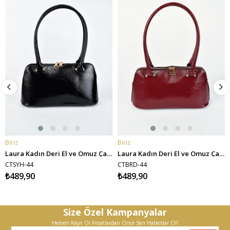
Biriz
Biriz
SEPETE EKLE
SEPETE EKLE
Laura Kadın Deri El ve Omuz Çantası - Siyah
Laura Kadın Deri El ve Omuz Çantası - Bordo
CTSYH-44
CTBRD-44
₺489,90
₺489,90
Size Özel Kampanyalar
Hemen Kayıt Ol Fırsatlardan Önce Sen Haberdar Ol!