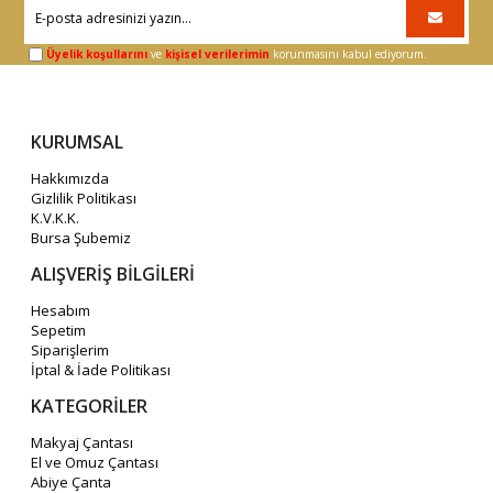
Üyelik koşullarını
ve
kişisel verilerimin
korunmasını kabul ediyorum.
KURUMSAL
Hakkımızda
Gizlilik Politikası
K.V.K.K.
Bursa Şubemiz
ALIŞVERİŞ BİLGİLERİ
Hesabım
Sepetim
Siparişlerim
İptal & İade Politikası
KATEGORİLER
Makyaj Çantası
El ve Omuz Çantası
Abiye Çanta