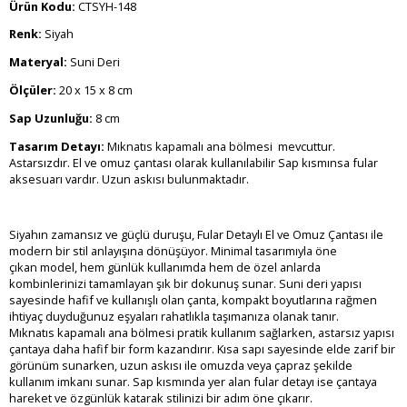
Ürün Kodu:
CTSYH-148
Renk:
Siyah
Materyal:
Suni Deri
Ölçüler:
20 x 15 x 8 cm
Sap Uzunluğu:
8 cm
Tasarım Detayı:
Mıknatıs kapamalı ana bölmesi mevcuttur.
Astarsızdır. El ve omuz çantası olarak kullanılabilir Sap kısmınsa fular
aksesuarı vardır. Uzun askısı bulunmaktadır.
Siyahın zamansız ve güçlü duruşu, Fular Detaylı El ve Omuz Çantası ile
modern bir stil anlayışına dönüşüyor. Minimal tasarımıyla öne
çıkan model, hem günlük kullanımda hem de özel anlarda
kombinlerinizi tamamlayan şık bir dokunuş sunar. Suni deri yapısı
sayesinde hafif ve kullanışlı olan çanta, kompakt boyutlarına rağmen
ihtiyaç duyduğunuz eşyaları rahatlıkla taşımanıza olanak tanır.
Mıknatıs kapamalı ana bölmesi pratik kullanım sağlarken, astarsız yapısı
çantaya daha hafif bir form kazandırır. Kısa sapı sayesinde elde zarif bir
görünüm sunarken, uzun askısı ile omuzda veya çapraz şekilde
kullanım imkanı sunar. Sap kısmında yer alan fular detayı ise çantaya
hareket ve özgünlük katarak stilinizi bir adım öne çıkarır.