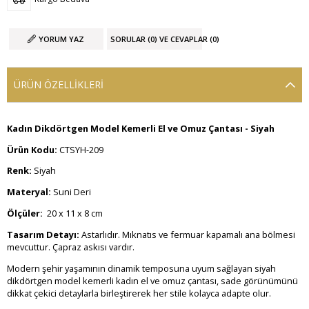
YORUM YAZ
SORULAR (0) VE CEVAPLAR (0)
ÜRÜN ÖZELLIKLERI
Kadın Dikdörtgen Model Kemerli El ve Omuz Çantası - Siyah
Ürün Kodu:
CTSYH-209
Renk:
Siyah
Materyal:
Suni Deri
Ölçüler:
20 x 11 x 8 cm
Tasarım Detayı:
Astarlıdır. Mıknatıs ve fermuar kapamalı ana bölmesi
mevcuttur. Çapraz askısı vardır.
Modern şehir yaşamının dinamik temposuna uyum sağlayan siyah
dikdörtgen model kemerli kadın el ve omuz çantası, sade görünümünü
dikkat çekici detaylarla birleştirerek her stile kolayca adapte olur.