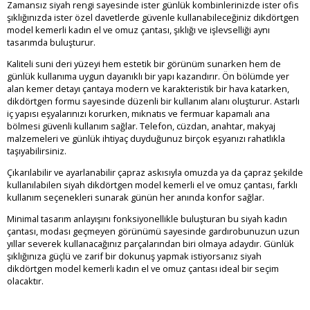
Zamansız siyah rengi sayesinde ister günlük kombinlerinizde ister ofis
şıklığınızda ister özel davetlerde güvenle kullanabileceğiniz dikdörtgen
model kemerli kadın el ve omuz çantası, şıklığı ve işlevselliği aynı
tasarımda buluşturur.
Kaliteli suni deri yüzeyi hem estetik bir görünüm sunarken hem de
günlük kullanıma uygun dayanıklı bir yapı kazandırır. Ön bölümde yer
alan kemer detayı çantaya modern ve karakteristik bir hava katarken,
dikdörtgen formu sayesinde düzenli bir kullanım alanı oluşturur. Astarlı
iç yapısı eşyalarınızı korurken, mıknatıs ve fermuar kapamalı ana
bölmesi güvenli kullanım sağlar. Telefon, cüzdan, anahtar, makyaj
malzemeleri ve günlük ihtiyaç duyduğunuz birçok eşyanızı rahatlıkla
taşıyabilirsiniz.
Çıkarılabilir ve ayarlanabilir çapraz askısıyla omuzda ya da çapraz şekilde
kullanılabilen siyah dikdörtgen model kemerli el ve omuz çantası, farklı
kullanım seçenekleri sunarak günün her anında konfor sağlar.
Minimal tasarım anlayışını fonksiyonellikle buluşturan bu siyah kadın
çantası, modası geçmeyen görünümü sayesinde gardırobunuzun uzun
yıllar severek kullanacağınız parçalarından biri olmaya adaydır. Günlük
şıklığınıza güçlü ve zarif bir dokunuş yapmak istiyorsanız siyah
dikdörtgen model kemerli kadın el ve omuz çantası ideal bir seçim
olacaktır.