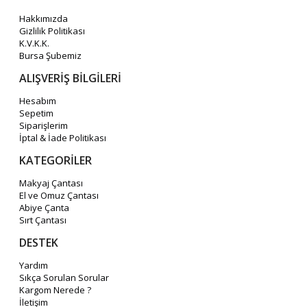
Hakkımızda
Gizlilik Politikası
K.V.K.K.
Bursa Şubemiz
ALIŞVERİŞ BİLGİLERİ
Hesabım
Sepetim
Siparişlerim
İptal & İade Politikası
KATEGORİLER
Makyaj Çantası
El ve Omuz Çantası
Abiye Çanta
Sırt Çantası
DESTEK
Yardım
Sıkça Sorulan Sorular
Kargom Nerede ?
İletişim