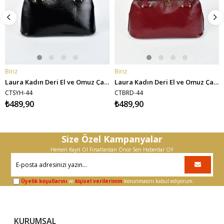
Biriz
Biriz
SEPETE EKLE
SEPETE EKLE
Laura Kadın Deri El ve Omuz Çantası - Siyah
Laura Kadın Deri El ve Omuz Çantası - Bordo
CTSYH-44
CTBRD-44
₺489,90
₺489,90
Size Özel Kampanyalar
Hemen Kayıt Ol Fırsatlardan Önce Sen Haberdar Ol!
Üyelik koşullarını
ve
kişisel verilerimin
korunmasını kabul ediyorum.
KURUMSAL