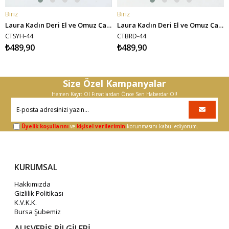
Biriz
Biriz
SEPETE EKLE
SEPETE EKLE
Laura Kadın Deri El ve Omuz Çantası - Siyah
Laura Kadın Deri El ve Omuz Çantası - Bordo
CTSYH-44
CTBRD-44
₺489,90
₺489,90
Size Özel Kampanyalar
Hemen Kayıt Ol Fırsatlardan Önce Sen Haberdar Ol!
Üyelik koşullarını
ve
kişisel verilerimin
korunmasını kabul ediyorum.
KURUMSAL
Hakkımızda
Gizlilik Politikası
K.V.K.K.
Bursa Şubemiz
ALIŞVERİŞ BİLGİLERİ