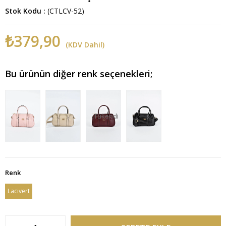
Stok Kodu
(CTLCV-52)
₺379,90
(KDV Dahil)
Bu ürünün diğer renk seçenekleri;
Tükendi
Renk
Lacivert