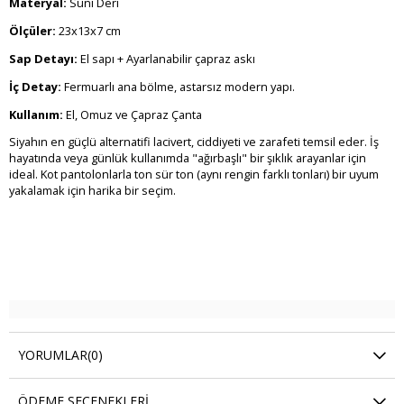
Materyal:
Suni Deri
Ölçüler:
23x13x7 cm
Sap Detayı:
El sapı + Ayarlanabilir çapraz askı
İç Detay:
Fermuarlı ana bölme, astarsız modern yapı.
Kullanım:
El, Omuz ve Çapraz Çanta
Siyahın en güçlü alternatifi lacivert, ciddiyeti ve zarafeti temsil eder. İş
hayatında veya günlük kullanımda "ağırbaşlı" bir şıklık arayanlar için
ideal. Kot pantolonlarla ton sür ton (aynı rengin farklı tonları) bir uyum
yakalamak için harika bir seçim.
YORUMLAR
(0)
ÖDEME SEÇENEKLERI