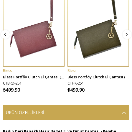
Biess
Biess
SEPETE EKLE
SEPETE EKLE
Biess Portföy Clutch El Çantası (Charm Hediyeli) - Bordo
Biess Portföy Clutch El Çantası (Charm Hediyeli) - Haki
CTBRD-251
CTHK-251
₺499,90
₺499,90
ÜRÜN ÖZELLIKLERI
Kadın Deri Kapaklı Hasır Baget El ve Omuz Çantası - Pembe