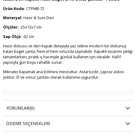
Ürün Kodu:
CTPMB-72
Materyal:
Hasır & Suni Deri
Ölçüler:
25x12x7 cm
Sap Ölçü:
:62 cm
Hasır dokusu ve deri kapak detayıyla yaz stiline modern bir dokunuş
katan baget çanta, hem el hem omuzda taşınabilir. Kapaklı tasarımı şıklığı
tamamlarken, pratik iç hacmiyle günlük kullanım için idealdir. Hafif
yapısıyla gün boyu rahatlık sunar.
Mıknatıs kapamalı ana bölmesi mevcuttur. Astarsızdır, çapraz askısı
yoktur. El ve omuz çantası olarak kullanıma uygundur.
YORUMLAR
(0)
ÖDEME SEÇENEKLERI