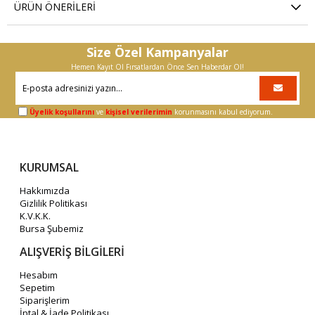
ÜRÜN ÖNERILERI
Size Özel Kampanyalar
Hemen Kayıt Ol Fırsatlardan Önce Sen Haberdar Ol!
Üyelik koşullarını
ve
kişisel verilerimin
korunmasını kabul ediyorum.
KURUMSAL
Hakkımızda
Gizlilik Politikası
K.V.K.K.
Bursa Şubemiz
ALIŞVERİŞ BİLGİLERİ
Hesabım
Sepetim
Siparişlerim
İptal & İade Politikası