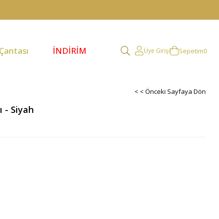
 Çantası
İNDİRİM
Sepetim
0
Üye Girişi
< < Önceki Sayfaya Dön
 - Siyah