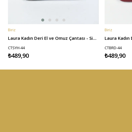
Biriz
Biriz
SEPETE EKLE
SEPETE EKL
Laura Kadın Deri El ve Omuz Çantası - Siyah
CTSYH-44
CTBRD-44
₺489,90
₺489,90