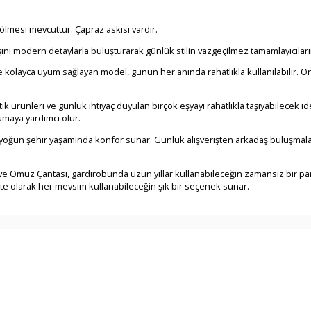
ölmesi mevcuttur. Çapraz askısı vardır.
nı modern detaylarla buluşturarak günlük stilin vazgeçilmez tamamlayıcıları
 kolayca uyum sağlayan model, günün her anında rahatlıkla kullanılabilir. Ön 
k ürünleri ve günlük ihtiyaç duyulan birçok eşyayı rahatlıkla taşıyabilecek id
umaya yardımcı olur.
yoğun şehir yaşamında konfor sunar. Günlük alışverişten arkadaş buluşmalar
muz Çantası, gardırobunda uzun yıllar kullanabileceğin zamansız bir parç
pte olarak her mevsim kullanabileceğin şık bir seçenek sunar.