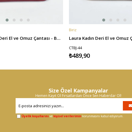
Biriz
E
SEPETE EKLE
Laura Kadın Deri El ve Omuz Çantası - Bordo
Laura Kadın Deri El ve Omuz Ç
CTBJ-44
₺489,90
Size Özel Kampanyalar
Hemen Kayıt Ol Fırsatlardan Önce Sen Haberdar Ol!
Üyelik koşullarını
ve
kişisel verilerimin
korunmasını kabul ediyorum.