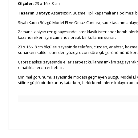
Ölçüler:
23 x 16 x 8 cm
Tasarım Detayı:
Astarsızdır. Büzmeli ipli kapamalı ana bölmesi b
Siyah Kadın Büzgü Model El ve Omuz Çantası, sade tasarım anlayışı
Zamansız siyah rengi sayesinde ister klasik ister spor kombinlerle
kazandırırken aynı zamanda pratik bir kullanım sunar.
23 x 16 x 8 cm ölçüleri sayesinde telefon, cüzdan, anahtar, kozmeti
sunarken kaliteli suni deri yüzeyi uzun süre şık görünümünü kor
Çapraz askısı sayesinde eller serbest kullanım imkânı sağlayarak 
rahatlıkla tercih edilebilir.
Minimal görünümü sayesinde modası geçmeyen Büzgü Model El ve O
stiline güçlü bir dokunuş katarken, farklı kombinlere kolayca ada