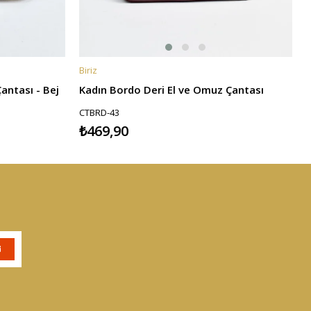
Biriz
B
SEPETE EKLE
antası - Bej
Kadın Bordo Deri El ve Omuz Çantası
CTBRD-43
₺469,90