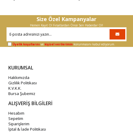
Size Özel Kampanyalar
Hemen Kayıt Ol Fırsatlardan Önce Sen Haberdar Ol!
Üyelik koşullarını
ve
kişisel verilerimin
korunmasını kabul ediyorum.
KURUMSAL
Hakkımızda
Gizlilik Politikası
K.V.K.K.
Bursa Şubemiz
ALIŞVERİŞ BİLGİLERİ
Hesabım
Sepetim
Siparişlerim
İptal & İade Politikası