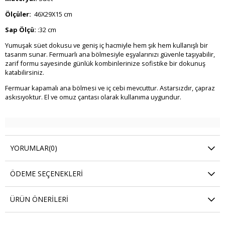
Ölçüler:
46X29X15 cm
Sap Ölçü:
:32 cm
Yumuşak süet dokusu ve geniş iç hacmiyle hem şık hem kullanışlı bir
tasarım sunar. Fermuarlı ana bölmesiyle eşyalarınızı güvenle taşıyabilir,
zarif formu sayesinde günlük kombinlerinize sofistike bir dokunuş
katabilirsiniz.
Fermuar kapamalı ana bölmesi ve iç cebi mevcuttur. Astarsızdır, çapraz
askısıyoktur. El ve omuz çantası olarak kullanıma uygundur.
YORUMLAR
(0)
ÖDEME SEÇENEKLERI
ÜRÜN ÖNERILERI