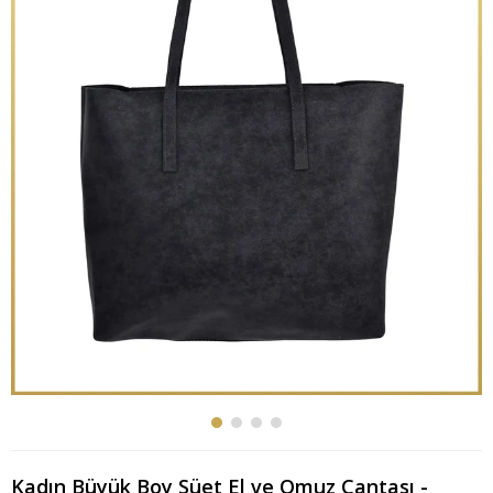
Kadın Büyük Boy Süet El ve Omuz Çantası -