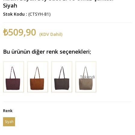
Siyah
Stok Kodu
(CTSYH-81)
₺509,90
(KDV Dahil)
Bu ürünün diğer renk seçenekleri;
Tükendi
Renk
Siyah