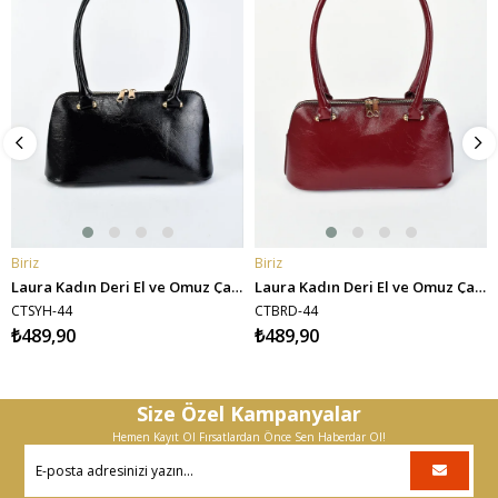
Biriz
Biriz
SEPETE EKLE
SEPETE EKLE
Laura Kadın Deri El ve Omuz Çantası - Siyah
Laura Kadın Deri El ve Omuz Çantası - Bordo
CTSYH-44
CTBRD-44
₺489,90
₺489,90
Size Özel Kampanyalar
Hemen Kayıt Ol Fırsatlardan Önce Sen Haberdar Ol!