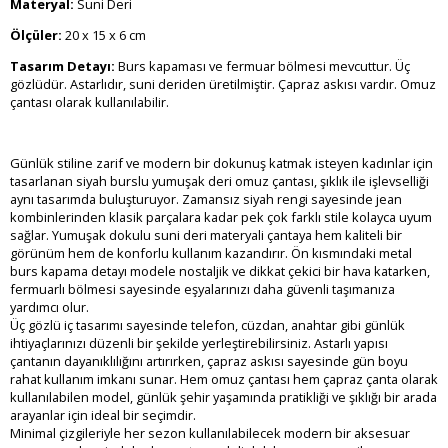
Materyal:
Suni Deri
Ölçüler:
20 x 15 x 6 cm
Tasarım Detayı:
Burs kapaması ve fermuar bölmesi mevcuttur. Üç
gözlüdür. Astarlıdır, suni deriden üretilmiştir. Çapraz askısı vardır. Omuz
çantası olarak kullanılabilir.
Günlük stiline zarif ve modern bir dokunuş katmak isteyen kadınlar için
tasarlanan siyah burslu yumuşak deri omuz çantası, şıklık ile işlevselliği
aynı tasarımda buluşturuyor. Zamansız siyah rengi sayesinde jean
kombinlerinden klasik parçalara kadar pek çok farklı stile kolayca uyum
sağlar. Yumuşak dokulu suni deri materyali çantaya hem kaliteli bir
görünüm hem de konforlu kullanım kazandırır. Ön kısmındaki metal
burs kapama detayı modele nostaljik ve dikkat çekici bir hava katarken,
fermuarlı bölmesi sayesinde eşyalarınızı daha güvenli taşımanıza
yardımcı olur.
Üç gözlü iç tasarımı sayesinde telefon, cüzdan, anahtar gibi günlük
ihtiyaçlarınızı düzenli bir şekilde yerleştirebilirsiniz. Astarlı yapısı
çantanın dayanıklılığını artırırken, çapraz askısı sayesinde gün boyu
rahat kullanım imkanı sunar. Hem omuz çantası hem çapraz çanta olarak
kullanılabilen model, günlük şehir yaşamında pratikliği ve şıklığı bir arada
arayanlar için ideal bir seçimdir.
Minimal çizgileriyle her sezon kullanılabilecek modern bir aksesuar