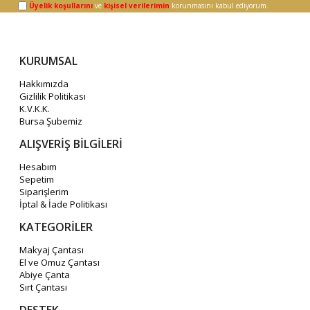
Üyelik koşullarını
ve
kişisel verilerimin
korunmasını kabul ediyorum.
KURUMSAL
Hakkımızda
Gizlilik Politikası
K.V.K.K.
Bursa Şubemiz
ALIŞVERİŞ BİLGİLERİ
Hesabım
Sepetim
Siparişlerim
İptal & İade Politikası
KATEGORİLER
Makyaj Çantası
El ve Omuz Çantası
Abiye Çanta
Sırt Çantası
DESTEK