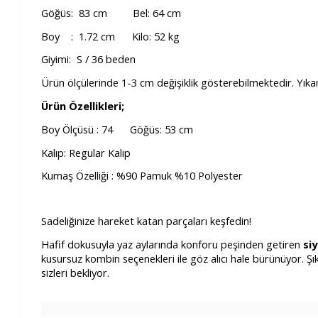
Göğüs: 83 cm Bel: 64 cm
Boy : 1.72 cm Kilo: 52 kg
Giyimi: S / 36 beden
Ürün ölçülerinde 1-3 cm değişiklik gösterebilmektedir. Yık
Ürün Özellikleri;
Boy Ölçüsü : 74 Göğüs: 53 cm
Kalıp: Regular Kalıp
Kumaş Özelliği : %90 Pamuk %10 Polyester
Sadeliğinize hareket katan parçaları keşfedin!
Hafif dokusuyla yaz aylarında konforu peşinden getiren
si
kusursuz kombin seçenekleri ile göz alıcı hale bürünüyor. Şı
sizleri bekliyor.