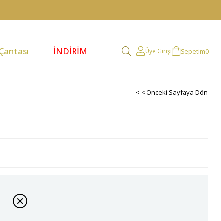
 Çantası
İNDİRİM
Sepetim
0
Üye Girişi
< < Önceki Sayfaya Dön