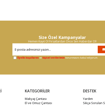
Size Özel Kampanyalar
Hemen Kayıt Ol Fırsatlardan Önce Sen Haberdar Ol!
Üyelik koşullarını
ve
kişisel verilerimin
korunmasını kabul ediyorum.
İ
KATEGORİLER
DESTEK
Makyaj Çantası
Yardım
El ve Omuz Çantası
Sıkça Sorulan S