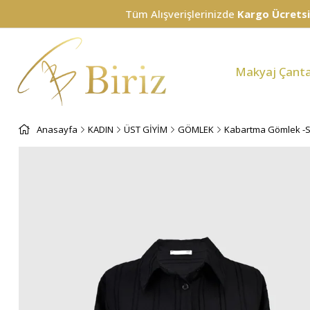
Tüm Alışverişlerinizde
Kargo Ücretsiz!
Makyaj Çanta
Anasayfa
KADIN
ÜST GİYİM
GÖMLEK
Kabartma Gömlek -S