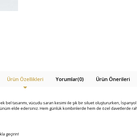
Ürün Özellikleri
Yorumlar
(0)
Ürün Önerileri
üksek bel tasarımı, vücudu saran kesimi ile şık bir siluet oluştururken, İspan
örünüm elde edersiniz. Hem günlük kombinlerde hem de özel davetlerde raha
la geçirin!