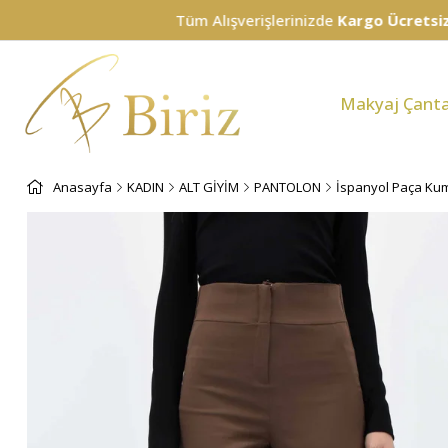
Tüm Alışverişlerinizde
Kargo Ücretsiz!
Makyaj Çanta
Anasayfa
KADIN
ALT GİYİM
PANTOLON
İspanyol Paça Kum