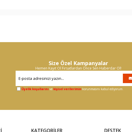
Size Özel Kampanyalar
Hemen Kayıt Ol Fırsatlardan Önce Sen Haberdar Ol!
Üyelik koşullarını
ve
kişisel verilerimin
korunmasını kabul ediyorum.
İ
KATEGORİLER
DESTEK