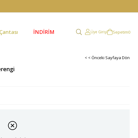
 Çantası
İNDİRİM
Sepetim
0
Üye Girişi
< < Önceki Sayfaya Dön
erengi