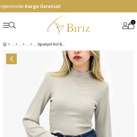
şlerinizde
Kargo Ücretsiz!
0
İspanyol Kol Bluz - Taş