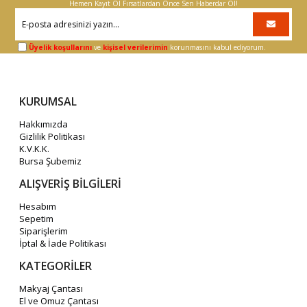
Hemen Kayıt Ol Fırsatlardan Önce Sen Haberdar Ol!
Üyelik koşullarını
ve
kişisel verilerimin
korunmasını kabul ediyorum.
KURUMSAL
Hakkımızda
Gizlilik Politikası
K.V.K.K.
Bursa Şubemiz
ALIŞVERİŞ BİLGİLERİ
Hesabım
Sepetim
Siparişlerim
İptal & İade Politikası
KATEGORİLER
Makyaj Çantası
El ve Omuz Çantası