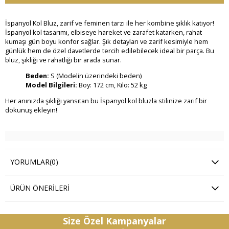
İspanyol Kol Bluz, zarif ve feminen tarzı ile her kombine şıklık katıyor!
İspanyol kol tasarımı, elbiseye hareket ve zarafet katarken, rahat
kumaşı gün boyu konfor sağlar. Şık detayları ve zarif kesimiyle hem
günlük hem de özel davetlerde tercih edilebilecek ideal bir parça. Bu
bluz, şıklığı ve rahatlığı bir arada sunar.
Beden:
S (Modelin üzerindeki beden)
Model Bilgileri:
Boy: 172 cm, Kilo: 52 kg
Her anınızda şıklığı yansıtan bu İspanyol kol bluzla stilinize zarif bir
dokunuş ekleyin!
YORUMLAR
(0)
ÜRÜN ÖNERILERI
Size Özel Kampanyalar