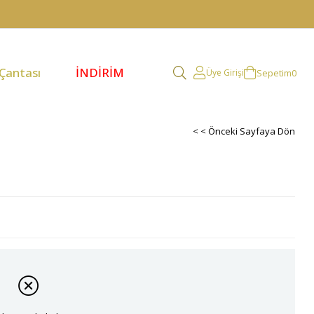
 Çantası
İNDİRİM
Sepetim
0
Üye Girişi
< < Önceki Sayfaya Dön