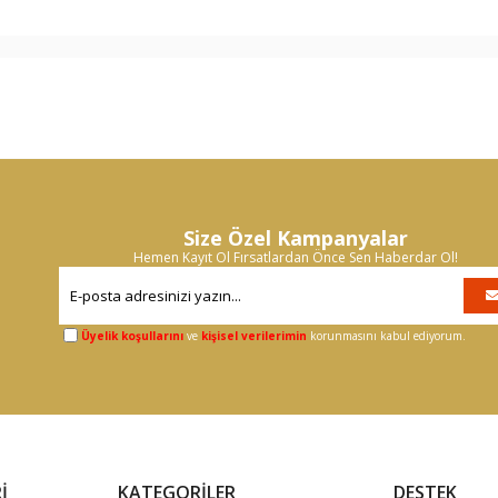
Size Özel Kampanyalar
Hemen Kayıt Ol Fırsatlardan Önce Sen Haberdar Ol!
Üyelik koşullarını
ve
kişisel verilerimin
korunmasını kabul ediyorum.
İ
KATEGORİLER
DESTEK