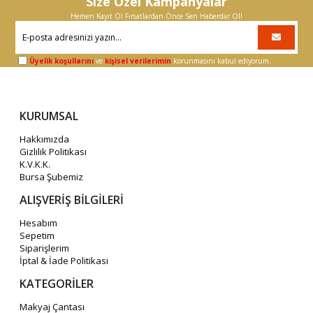
Size Özel Kampanyalar
Hemen Kayıt Ol Fırsatlardan Önce Sen Haberdar Ol!
Üyelik koşullarını
ve
kişisel verilerimin
korunmasını kabul ediyorum.
KURUMSAL
Hakkımızda
Gizlilik Politikası
K.V.K.K.
Bursa Şubemiz
ALIŞVERİŞ BİLGİLERİ
Hesabım
Sepetim
Siparişlerim
İptal & İade Politikası
KATEGORİLER
Makyaj Çantası