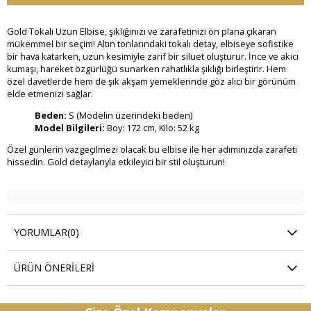
Gold Tokalı Uzun Elbise, şıklığınızı ve zarafetinizi ön plana çıkaran
mükemmel bir seçim! Altın tonlarındaki tokalı detay, elbiseye sofistike
bir hava katarken, uzun kesimiyle zarif bir siluet oluşturur. İnce ve akıcı
kumaşı, hareket özgürlüğü sunarken rahatlıkla şıklığı birleştirir. Hem
özel davetlerde hem de şık akşam yemeklerinde göz alıcı bir görünüm
elde etmenizi sağlar.
Beden:
S (Modelin üzerindeki beden)
Model Bilgileri:
Boy: 172 cm, Kilo: 52 kg
Özel günlerin vazgeçilmezi olacak bu elbise ile her adımınızda zarafeti
hissedin. Gold detaylarıyla etkileyici bir stil oluşturun!
YORUMLAR
(0)
ÜRÜN ÖNERILERI