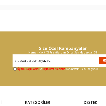
Size Özel Kampanyalar
Hemen Kayıt Ol Fırsatlardan Önce Sen Haberdar Ol!
Üyelik koşullarını
ve
kişisel verilerimin
korunmasını kabul ediyorum.
İ
KATEGORİLER
DESTEK