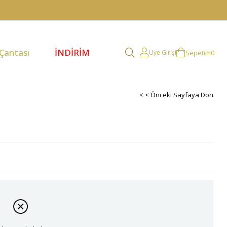
 Çantası
İNDİRİM
Sepetim
0
Üye Girişi
< < Önceki Sayfaya Dön