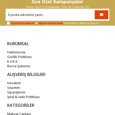
Size Özel Kampanyalar
Hemen Kayıt Ol Fırsatlardan Önce Sen Haberdar Ol!
Üyelik koşullarını
ve
kişisel verilerimin
korunmasını kabul ediyorum.
KURUMSAL
Hakkımızda
Gizlilik Politikası
K.V.K.K.
Bursa Şubemiz
ALIŞVERİŞ BİLGİLERİ
Hesabım
Sepetim
Siparişlerim
İptal & İade Politikası
KATEGORİLER
Makyaj Çantası