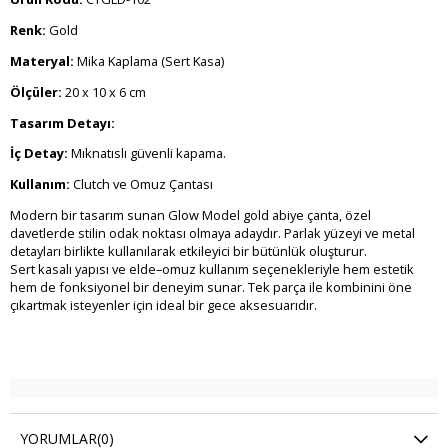
Renk:
Gold
Materyal:
Mika Kaplama (Sert Kasa)
Ölçüler:
20 x 10 x 6 cm
Tasarım Detayı:
İç Detay:
Mıknatıslı güvenli kapama.
Kullanım:
Clutch ve Omuz Çantası
Modern bir tasarım sunan Glow Model gold abiye çanta, özel
davetlerde stilin odak noktası olmaya adaydır. Parlak yüzeyi ve metal
detayları birlikte kullanılarak etkileyici bir bütünlük oluşturur.
Sert kasalı yapısı ve elde–omuz kullanım seçenekleriyle hem estetik
hem de fonksiyonel bir deneyim sunar. Tek parça ile kombinini öne
çıkartmak isteyenler için ideal bir gece aksesuarıdır.
YORUMLAR
(0)