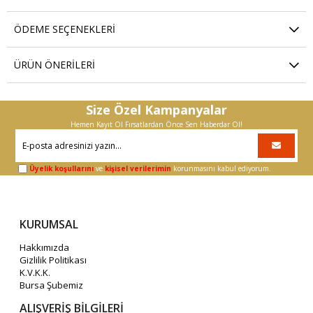
ÖDEME SEÇENEKLERI
ÜRÜN ÖNERILERI
Size Özel Kampanyalar
Hemen Kayıt Ol Fırsatlardan Önce Sen Haberdar Ol!
Üyelik koşullarını
ve
kişisel verilerimin
korunmasını kabul ediyorum.
KURUMSAL
Hakkımızda
Gizlilik Politikası
K.V.K.K.
Bursa Şubemiz
ALIŞVERİŞ BİLGİLERİ