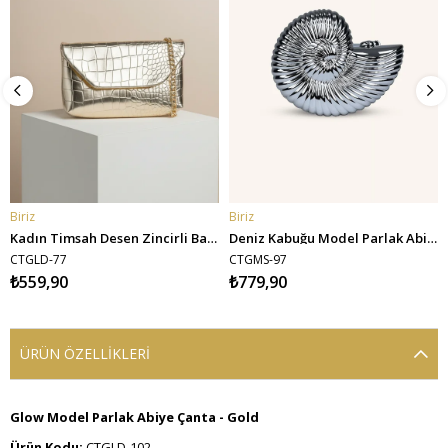
Biriz
Biriz
SEPETE EKLE
SEPETE EKLE
Kadın Timsah Desen Zincirli Baget El ve Omuz Çantası - Gold
Deniz Kabuğu Model Parlak Abiye Çanta - Gümüş
CTGLD-77
CTGMS-97
₺559,90
₺779,90
ÜRÜN ÖZELLIKLERI
Glow Model Parlak Abiye Çanta - Gold
Ürün Kodu:
CTGLD-102