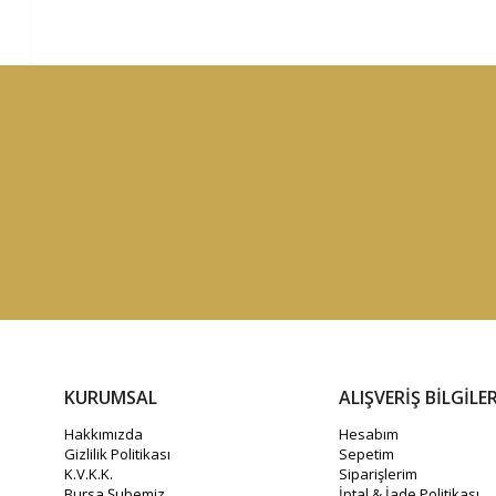
KURUMSAL
ALIŞVERİŞ BİLGİLER
Hakkımızda
Hesabım
Gizlilik Politikası
Sepetim
K.V.K.K.
Siparişlerim
Bursa Şubemiz
İptal & İade Politikası