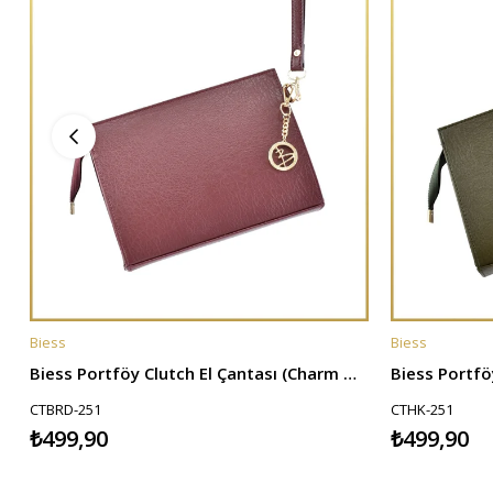
Biess
Biess
SEPETE EKLE
SEPETE EKL
Biess Portföy Clutch El Çantası (Charm Hediyeli) - Bordo
CTBRD-251
CTHK-251
₺499,90
₺499,90