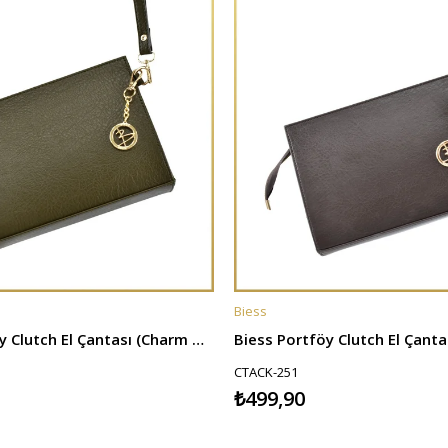
Biess
E
SEPETE EKLE
Biess Portföy Clutch El Çantası (Charm Hediyeli) - Haki
CTACK-251
₺499,90