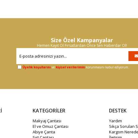
Size Özel Kampanyalar
Hemen Kayıt Ol Fırsatlardan Önce Sen Haberdar Ol!
Üyelik koşullarını
ve
kişisel verilerimin
korunmasını kabul ediyorum.
İ
KATEGORİLER
DESTEK
Makyaj Çantası
Yardım
El ve Omuz Çantası
Sıkça Sorulan S
Abiye Çanta
Kargom Nerede
Sırt Çantası
İletişim