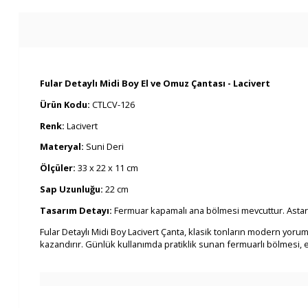
Fular Detaylı Midi Boy El ve Omuz Çantası - Lacivert
Ürün Kodu:
CTLCV-126
Renk:
Lacivert
Materyal:
Suni Deri
Ölçüler:
33 x 22 x 11 cm
Sap Uzunluğu:
22 cm
Tasarım Detayı:
Fermuar kapamalı ana bölmesi mevcuttur. Astarsızd
Fular Detaylı Midi Boy Lacivert Çanta, klasik tonların modern yorumu
kazandırır. Günlük kullanımda pratiklik sunan fermuarlı bölmesi, 