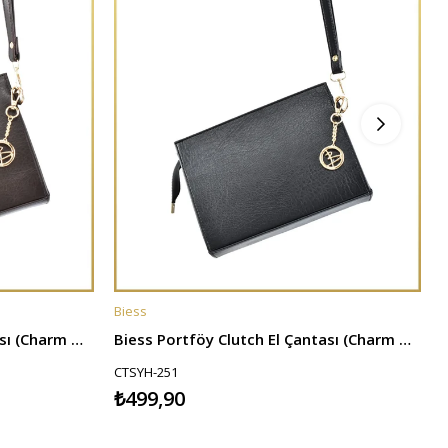
Biess
B
SEPETE EKLE
Biess Portföy Clutch El Çantası (Charm Hediyeli) - Acı Kahve
Biess Portföy Clutch El Çantası (Charm Hediyeli) - Siyah
CTSYH-251
₺499,90