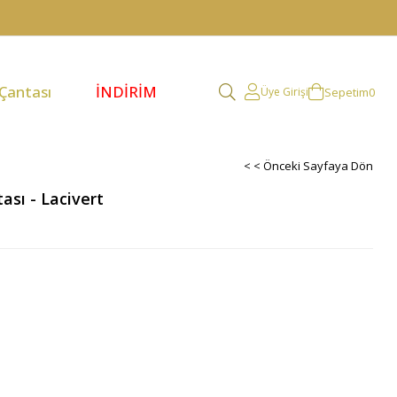
 Çantası
İNDİRİM
Sepetim
0
Üye Girişi
< < Önceki Sayfaya Dön
ası - Lacivert