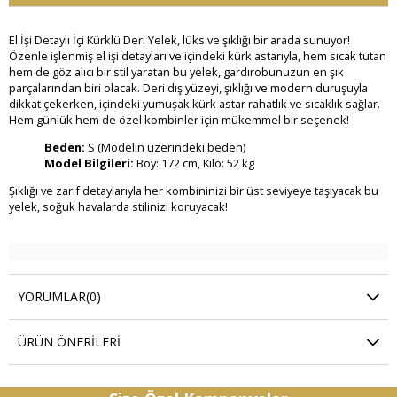
El İşi Detaylı İçi Kürklü Deri Yelek, lüks ve şıklığı bir arada sunuyor!
Özenle işlenmiş el işi detayları ve içindeki kürk astarıyla, hem sıcak tutan
hem de göz alıcı bir stil yaratan bu yelek, gardırobunuzun en şık
parçalarından biri olacak. Deri dış yüzeyi, şıklığı ve modern duruşuyla
dikkat çekerken, içindeki yumuşak kürk astar rahatlık ve sıcaklık sağlar.
Hem günlük hem de özel kombinler için mükemmel bir seçenek!
Beden:
S (Modelin üzerindeki beden)
Model Bilgileri:
Boy: 172 cm, Kilo: 52 kg
Şıklığı ve zarif detaylarıyla her kombininizi bir üst seviyeye taşıyacak bu
yelek, soğuk havalarda stilinizi koruyacak!
YORUMLAR
(0)
ÜRÜN ÖNERILERI