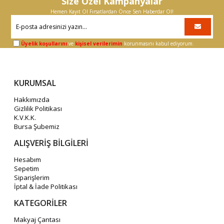
Size Özel Kampanyalar
Hemen Kayıt Ol Fırsatlardan Önce Sen Haberdar Ol!
Üyelik koşullarını
ve
kişisel verilerimin
korunmasını kabul ediyorum.
KURUMSAL
Hakkımızda
Gizlilik Politikası
K.V.K.K.
Bursa Şubemiz
ALIŞVERİŞ BİLGİLERİ
Hesabım
Sepetim
Siparişlerim
İptal & İade Politikası
KATEGORİLER
Makyaj Çantası