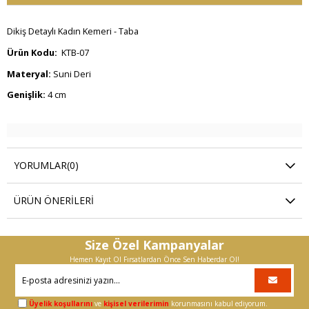
Dikiş Detaylı Kadın Kemeri - Taba
Ürün Kodu:
KTB-07
Materyal:
Suni Deri
Genişlik:
4 cm
YORUMLAR
(0)
ÜRÜN ÖNERILERI
Size Özel Kampanyalar
Hemen Kayıt Ol Fırsatlardan Önce Sen Haberdar Ol!
Üyelik koşullarını
ve
kişisel verilerimin
korunmasını kabul ediyorum.