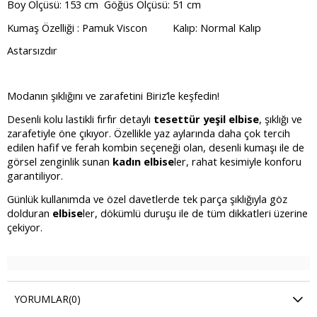
Boy Ölçüsü: 153 cm Göğüs Ölçüsü: 51 cm
Kumaş Özelliği : Pamuk Viscon
Kalıp: Normal Kalıp
Astarsızdır
Modanın şıklığını ve zarafetini Biriz’le keşfedin!
Desenli kolu lastikli fırfır detaylı
tesettür yeşil elbise
, şıklığı ve
zarafetiyle öne çıkıyor. Özellikle yaz aylarında daha çok tercih
edilen hafif ve ferah kombin seçeneği olan, desenli kumaşı ile de
görsel zenginlik sunan
kadın elbise
ler, rahat kesimiyle konforu
garantiliyor.
Günlük kullanımda ve özel davetlerde tek parça şıklığıyla göz
dolduran
elbise
ler, dökümlü duruşu ile de tüm dikkatleri üzerine
çekiyor.
YORUMLAR
(0)