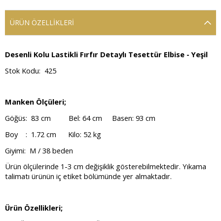
ÜRÜN ÖZELLIKLERI
Desenli Kolu Lastikli Fırfır Detaylı Tesettür Elbise - Yeşil
Stok Kodu: 425
Manken Ölçüleri;
Göğüs: 83 cm Bel: 64 cm Basen: 93 cm
Boy : 1.72 cm Kilo: 52 kg
Giyimi: M / 38 beden
Ürün ölçülerinde 1-3 cm değişiklik gösterebilmektedir. Yıkama
talimatı ürünün iç etiket bölümünde yer almaktadır.
Ürün Özellikleri;