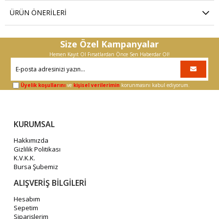
ÜRÜN ÖNERILERI
Size Özel Kampanyalar
Hemen Kayıt Ol Fırsatlardan Önce Sen Haberdar Ol!
Üyelik koşullarını
ve
kişisel verilerimin
korunmasını kabul ediyorum.
KURUMSAL
Hakkımızda
Gizlilik Politikası
K.V.K.K.
Bursa Şubemiz
ALIŞVERİŞ BİLGİLERİ
Hesabım
Sepetim
Siparişlerim