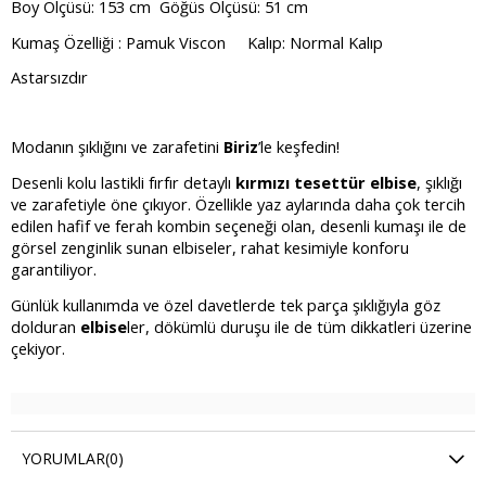
Boy Ölçüsü: 153 cm Göğüs Ölçüsü: 51 cm
Kumaş Özelliği : Pamuk Viscon
Kalıp: Normal Kalıp
Astarsızdır
Modanın şıklığını ve zarafetini
Biriz
’le keşfedin!
Desenli kolu lastikli fırfır detaylı
kırmızı tesettür elbise
, şıklığı
ve zarafetiyle öne çıkıyor. Özellikle yaz aylarında daha çok tercih
edilen hafif ve ferah kombin seçeneği olan, desenli kumaşı ile de
görsel zenginlik sunan elbiseler, rahat kesimiyle konforu
garantiliyor.
Günlük kullanımda ve özel davetlerde tek parça şıklığıyla göz
dolduran
elbise
ler, dökümlü duruşu ile de tüm dikkatleri üzerine
çekiyor.
YORUMLAR
(0)