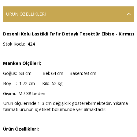
ÜRÜN ÖZELLIKLERI
Desenli Kolu Lastikli Fırfır Detaylı Tesettür Elbise - Kırmızı
Stok Kodu: 424
Manken Ölçüleri;
Göğüs: 83 cm Bel: 64 cm Basen: 93 cm
Boy : 1.72 cm Kilo: 52 kg
Giyimi: M / 38 beden
Ürün ölçülerinde 1-3 cm değişiklik gösterebilmektedir. Yıkama
talimatı ürünün iç etiket bölümünde yer almaktadır.
Ürün Özellikleri;