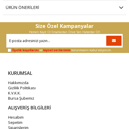
ÜRÜN ÖNERILERI
Size Özel Kampanyalar
Hemen Kayıt Ol Fırsatlardan Önce Sen Haberdar Ol!
Üyelik koşullarını
ve
kişisel verilerimin
korunmasını kabul ediyorum.
KURUMSAL
Hakkımızda
Gizlilik Politikası
K.V.K.K.
Bursa Şubemiz
ALIŞVERİŞ BİLGİLERİ
Hesabım
Sepetim
Siparişlerim