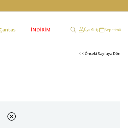
 Çantası
İNDİRİM
Sepetim
0
Üye Girişi
< < Önceki Sayfaya Dön