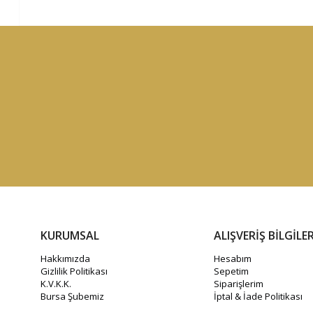
KURUMSAL
ALIŞVERİŞ BİLGİLER
Hakkımızda
Hesabım
Gizlilik Politikası
Sepetim
K.V.K.K.
Siparişlerim
Bursa Şubemiz
İptal & İade Politikası