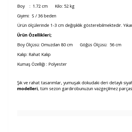
Boy : 1.72 cm Kilo: 52 kg
Giyimi: S / 36 beden
Ürün ölçülerinde 1-3 cm değişiklik gösterebilmektedir. Yık
Ürün Özellikleri;
Boy Ölçüsü: Omuzdan 80 cm Göğüs Ölçüsü: 56 cm
Kalıp: Rahat Kalıp
Kumaş Özelliği : Polyester
Şık ve rahat tasarımlar, yumuşak dokudaki deri detaylı si
modelleri
, tüm sezon gardırobunuzun vazgeçilmez parçası