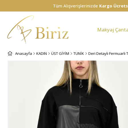
Tüm Alışverişlerinizde
Kargo Ücretsiz!
Makyaj Çanta
Anasayfa
KADIN
ÜST GİYİM
TUNİK
Deri Detaylı Fermuarlı 