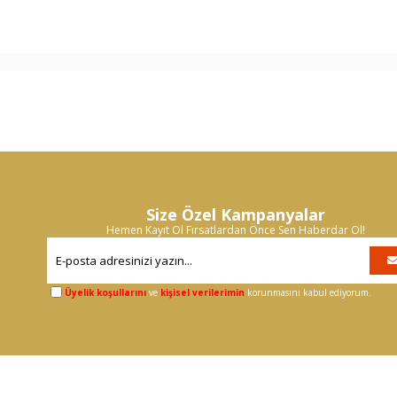
Size Özel Kampanyalar
Hemen Kayıt Ol Fırsatlardan Önce Sen Haberdar Ol!
Üyelik koşullarını
ve
kişisel verilerimin
korunmasını kabul ediyorum.