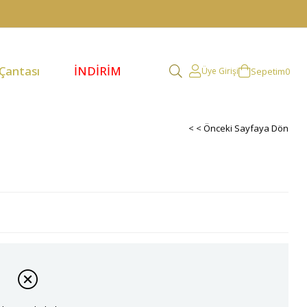
 Çantası
İNDİRİM
Sepetim
0
Üye Girişi
< < Önceki Sayfaya Dön