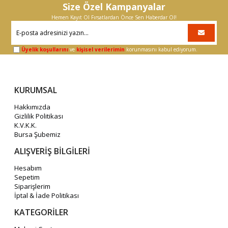
Size Özel Kampanyalar
Hemen Kayıt Ol Fırsatlardan Önce Sen Haberdar Ol!
Üyelik koşullarını
ve
kişisel verilerimin
korunmasını kabul ediyorum.
KURUMSAL
Hakkımızda
Gizlilik Politikası
K.V.K.K.
Bursa Şubemiz
ALIŞVERİŞ BİLGİLERİ
Hesabım
Sepetim
Siparişlerim
İptal & İade Politikası
KATEGORİLER