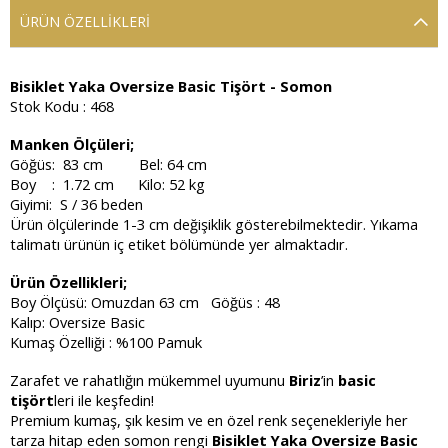
ÜRÜN ÖZELLIKLERI
Bisiklet Yaka Oversize Basic Tişört - Somon
Stok Kodu : 468
Manken Ölçüleri;
Göğüs: 83 cm Bel: 64 cm
Boy : 1.72 cm Kilo: 52 kg
Giyimi: S / 36 beden
Ürün ölçülerinde 1-3 cm değişiklik gösterebilmektedir. Yıkama
talimatı ürünün iç etiket bölümünde yer almaktadır.
Ürün Özellikleri;
Boy Ölçüsü: Omuzdan 63 cm Göğüs : 48
Kalıp: Oversize Basic
Kumaş Özelliği : %100 Pamuk
Zarafet ve rahatlığın mükemmel uyumunu
Biriz
’in
basic
tişört
leri ile keşfedin!
Premium kumaş, şık kesim ve en özel renk seçenekleriyle her
tarza hitap eden somon rengi
Bisiklet Yaka Oversize Basic