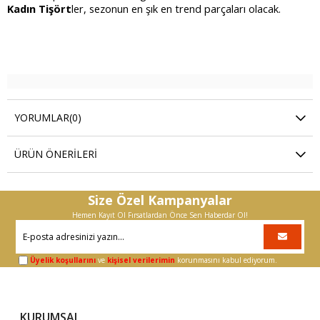
Kadın Tişört
ler, sezonun en şık en trend parçaları olacak.
YORUMLAR
(0)
ÜRÜN ÖNERILERI
Size Özel Kampanyalar
Hemen Kayıt Ol Fırsatlardan Önce Sen Haberdar Ol!
Üyelik koşullarını
ve
kişisel verilerimin
korunmasını kabul ediyorum.
KURUMSAL