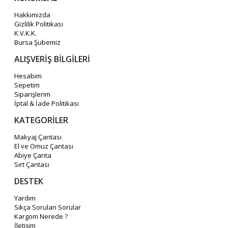
Hakkımızda
Gizlilik Politikası
K.V.K.K.
Bursa Şubemiz
ALIŞVERİŞ BİLGİLERİ
Hesabım
Sepetim
Siparişlerim
İptal & İade Politikası
KATEGORİLER
Makyaj Çantası
El ve Omuz Çantası
Abiye Çanta
Sırt Çantası
DESTEK
Yardım
Sıkça Sorulan Sorular
Kargom Nerede ?
İletişim