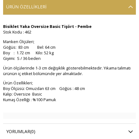
ÜRÜN ÖZELLIKLERI
Bisiklet Yaka Oversize Basic Tişört - Pembe
Stok Kodu : 462
Manken Ölçüleri;
Göğüs: 83 cm Bel: 64 cm
Boy : 1.72 cm Kilo: 52 kg
Giyimi: S / 36 beden
Ürün ölçülerinde 1-3 cm değişiklik gösterebilmektedir. Yıkama talimatı
ürünün iç etiket bölümünde yer almaktadır.
Ürün Özellikleri;
Boy Ölçüsü: Omuzdan 63 cm Göğüs : 48 cm
Kalıp: Oversize Basic
Kumaş Özelliği : %100 Pamuk
YORUMLAR
(0)