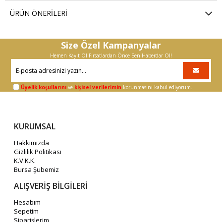
ÜRÜN ÖNERILERI
Size Özel Kampanyalar
Hemen Kayıt Ol Fırsatlardan Önce Sen Haberdar Ol!
Üyelik koşullarını
ve
kişisel verilerimin
korunmasını kabul ediyorum.
KURUMSAL
Hakkımızda
Gizlilik Politikası
K.V.K.K.
Bursa Şubemiz
ALIŞVERİŞ BİLGİLERİ
Hesabım
Sepetim
Siparişlerim