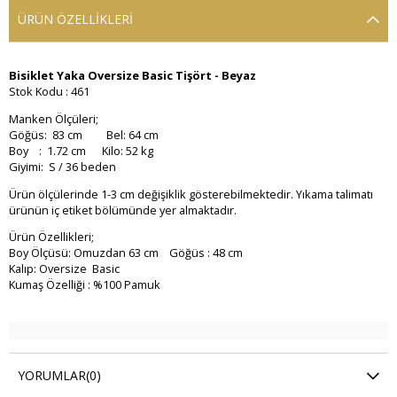
ÜRÜN ÖZELLIKLERI
Bisiklet Yaka Oversize Basic Tişört - Beyaz
Stok Kodu : 461
Manken Ölçüleri;
Göğüs: 83 cm Bel: 64 cm
Boy : 1.72 cm Kilo: 52 kg
Giyimi: S / 36 beden
Ürün ölçülerinde 1-3 cm değişiklik gösterebilmektedir. Yıkama talimatı
ürünün iç etiket bölümünde yer almaktadır.
Ürün Özellikleri;
Boy Ölçüsü: Omuzdan 63 cm Göğüs : 48 cm
Kalıp: Oversize Basic
Kumaş Özelliği : %100 Pamuk
YORUMLAR
(0)