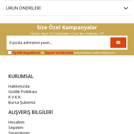
ÜRÜN ÖNERILERI
Size Özel Kampanyalar
Hemen Kayıt Ol Fırsatlardan Önce Sen Haberdar Ol!
Üyelik koşullarını
ve
kişisel verilerimin
korunmasını kabul ediyorum.
KURUMSAL
Hakkımızda
Gizlilik Politikası
K.V.K.K.
Bursa Şubemiz
ALIŞVERİŞ BİLGİLERİ
Hesabım
Sepetim
Siparişlerim