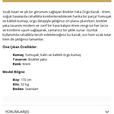
Sıcak tutan ve şık bir görünüm sağlayan Bisiklet Yaka Örgü Kazak - Krem,
soğuk havalarda rahatlıkla kombinlenebilecek harika bir parça! Yumuşak
ve kaliteli kumaşı, örgü detayıyla şıklığınızı ön plana çıkarırken, bisiklet
yaka tasarımı modern ve zarif bir hava katıyor.Krem rengi ise her tarza
ve kombine uyum sağlayarak, zamansız bir şıklık sunar. Günlük
kullanımda rahatlıkla tercih edebileceğiniz bu kazak, sizi hem sıcak tutar
hem de şıklığınızı tamamlar.
Öne Çıkan Özellikler:
Kumaş:
Yumuşak, kalın ve kaliteli örgü kumaş
Tasarım:
Bisiklet yaka
Renk:
Krem
Model Bilgisi:
Boy:
172 cm
Kilo:
52 kg
Beden:
Standart
YORUMLAR
(0)