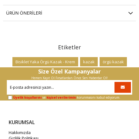
ÜRÜN ÖNERILERI
Etiketler
Bisiklet Yaka Örgü Kazak - Krem
kazak
örgü kazak
Size Özel Kampanyalar
Hemen Kayıt Ol Fırsatlardan Önce Sen Haberdar Ol!
Üyelik koşullarını
ve
kişisel verilerimin
korunmasını kabul ediyorum.
KURUMSAL
Hakkımızda
Gizlilik Politikası