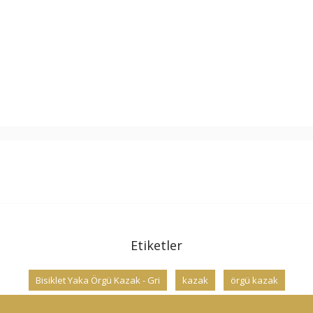
Etiketler
Bisiklet Yaka Örgü Kazak - Gri
kazak
örgü kazak