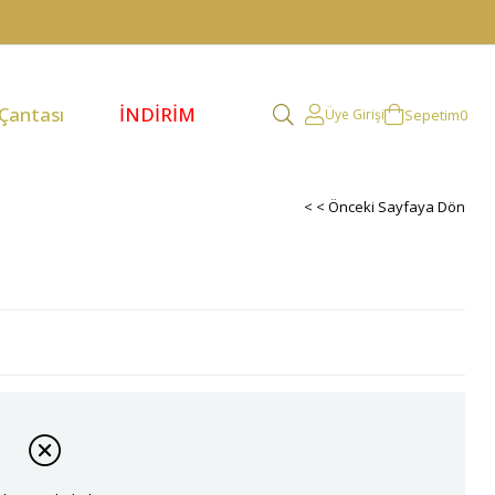
 Çantası
İNDİRİM
Sepetim
0
Üye Girişi
< < Önceki Sayfaya Dön