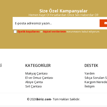
Size Özel Kampanyalar
Hemen Kayıt Ol Fırsatlardan Önce Sen Haberdar Ol!
Üyelik koşullarını
ve
kişisel verilerimin
korunmasını kabul ediyorum.
İ
KATEGORİLER
DESTEK
Makyaj Çantası
Yardım
El ve Omuz Çantası
Sıkça Sorulan S
Abiye Çanta
Kargom Nerede
Sırt Çantası
İletişim
© 2026
biriz.com
- Tüm Hakları Saklıdır.