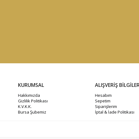
KURUMSAL
ALIŞVERİŞ BİLGİLER
Hakkımızda
Hesabım
Gizlilik Politikası
Sepetim
K.V.K.K.
Siparişlerim
Bursa Şubemiz
İptal & İade Politikası