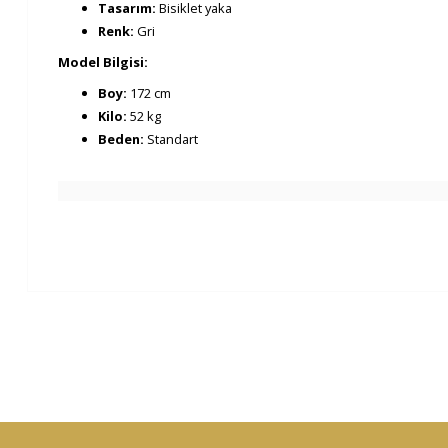
Tasarım:
Bisiklet yaka
Renk:
Gri
Model Bilgisi:
Boy:
172 cm
Kilo:
52 kg
Beden:
Standart