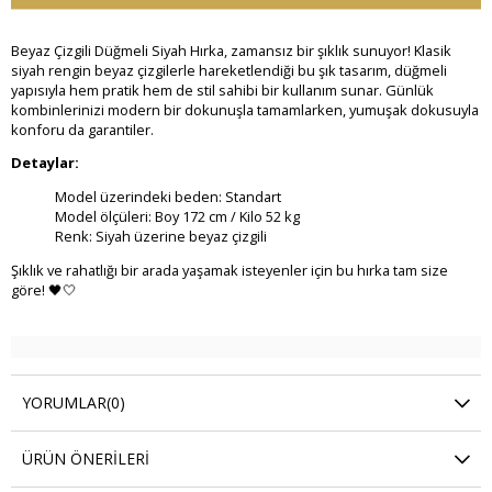
Beyaz Çizgili Düğmeli Siyah Hırka, zamansız bir şıklık sunuyor! Klasik
siyah rengin beyaz çizgilerle hareketlendiği bu şık tasarım, düğmeli
yapısıyla hem pratik hem de stil sahibi bir kullanım sunar. Günlük
kombinlerinizi modern bir dokunuşla tamamlarken, yumuşak dokusuyla
konforu da garantiler.
Detaylar:
Model üzerindeki beden: Standart
Model ölçüleri: Boy 172 cm / Kilo 52 kg
Renk: Siyah üzerine beyaz çizgili
Şıklık ve rahatlığı bir arada yaşamak isteyenler için bu hırka tam size
göre! 🖤🤍
YORUMLAR
(0)
ÜRÜN ÖNERILERI