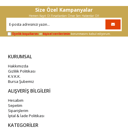
Size Özel Kampanyalar
Hemen Kayıt Ol Fırsatlardan Önce Sen Haberdar Ol!
Üyelik koşullarını
ve
kişisel verilerimin
korunmasını kabul ediyorum.
KURUMSAL
Hakkımızda
Gizlilik Politikası
K.V.K.K.
Bursa Şubemiz
ALIŞVERİŞ BİLGİLERİ
Hesabım
Sepetim
Siparişlerim
İptal & İade Politikası
KATEGORİLER