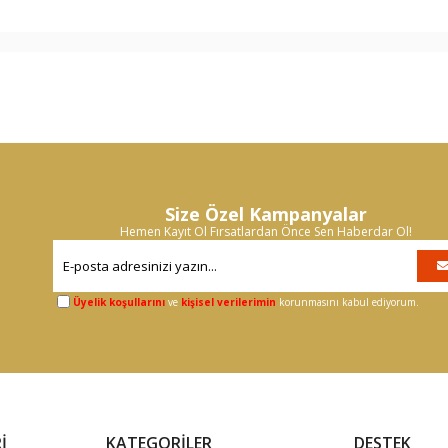
Size Özel Kampanyalar
Hemen Kayıt Ol Fırsatlardan Önce Sen Haberdar Ol!
Üyelik koşullarını
ve
kişisel verilerimin
korunmasını kabul ediyorum.
İ
KATEGORİLER
DESTEK