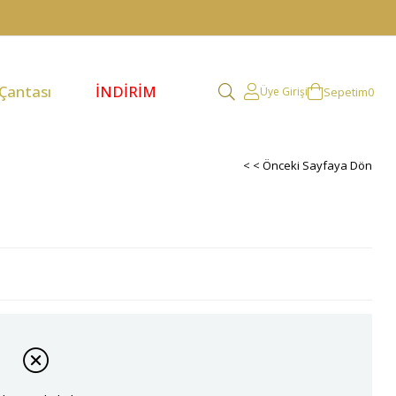
 Çantası
İNDİRİM
Sepetim
0
Üye Girişi
< < Önceki Sayfaya Dön