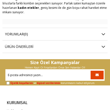
bluz
larla farklı kombin seçenekleri sunuyor. Parlak saten kumaştan özenle
hazırlanan
kadın etekler
, geniş kesimi ile de gün boyu rahat hareket etme
imkanı sunuyor.
YORUMLAR
(0)
ÜRÜN ÖNERILERI
Size Özel Kampanyalar
Hemen Kayıt Ol Fırsatlardan Önce Sen Haberdar Ol!
Üyelik koşullarını
ve
kişisel verilerimin
korunmasını kabul ediyorum.
KURUMSAL