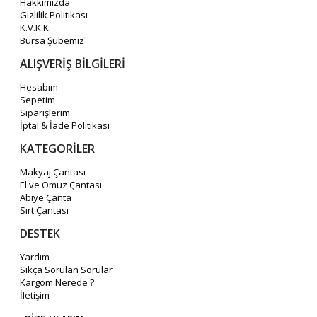
Hakkımızda
Gizlilik Politikası
K.V.K.K.
Bursa Şubemiz
ALIŞVERİŞ BİLGİLERİ
Hesabım
Sepetim
Siparişlerim
İptal & İade Politikası
KATEGORİLER
Makyaj Çantası
El ve Omuz Çantası
Abiye Çanta
Sırt Çantası
DESTEK
Yardım
Sıkça Sorulan Sorular
Kargom Nerede ?
İletişim