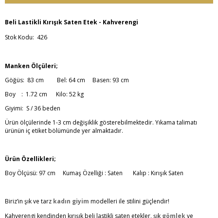
Beli Lastikli Kırışık Saten Etek - Kahverengi
Stok Kodu: 426
Manken Ölçüleri;
Göğüs: 83 cm Bel: 64 cm Basen: 93 cm
Boy : 1.72 cm Kilo: 52 kg
Giyimi: S / 36 beden
Ürün ölçülerinde 1-3 cm değişiklik gösterebilmektedir. Yıkama talimatı
ürünün iç etiket bölümünde yer almaktadır.
Ürün Özellikleri;
Boy Ölçüsü: 97 cm Kumaş Özelliği : Saten Kalıp : Kırışık Saten
Biriz’in şık ve tarz
kadın giyim
modelleri ile stilini güçlendir!
Kahverengi kendinden kırışık beli lastikli saten etekler, şık
gömlek
ve