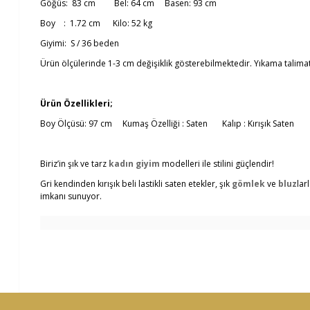
Göğüs: 83 cm Bel: 64 cm Basen: 93 cm
Boy : 1.72 cm Kilo: 52 kg
Giyimi: S / 36 beden
Ürün ölçülerinde 1-3 cm değişiklik gösterebilmektedir. Yıkama talima
Ürün Özellikleri;
Boy Ölçüsü: 97 cm
Kumaş Özelliği : Saten Kalıp : Kırışık Saten
Biriz’in şık ve tarz
kadın giyim
modelleri ile stilini güçlendir!
Gri kendinden kırışık beli lastikli saten etekler, şık
gömlek
ve
bluz
lar
imkanı sunuyor.