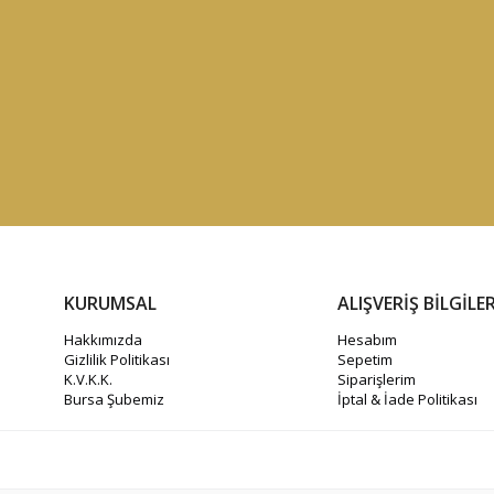
KURUMSAL
ALIŞVERİŞ BİLGİLER
Hakkımızda
Hesabım
Gizlilik Politikası
Sepetim
K.V.K.K.
Siparişlerim
Bursa Şubemiz
İptal & İade Politikası