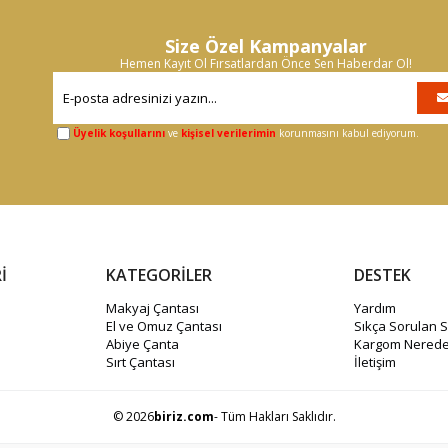
Size Özel Kampanyalar
Hemen Kayıt Ol Fırsatlardan Önce Sen Haberdar Ol!
Üyelik koşullarını
ve
kişisel verilerimin
korunmasını kabul ediyorum.
İ
KATEGORİLER
DESTEK
Makyaj Çantası
Yardım
El ve Omuz Çantası
Sıkça Sorulan S
Abiye Çanta
Kargom Nerede
Sırt Çantası
İletişim
© 2026
biriz.com
- Tüm Hakları Saklıdır.