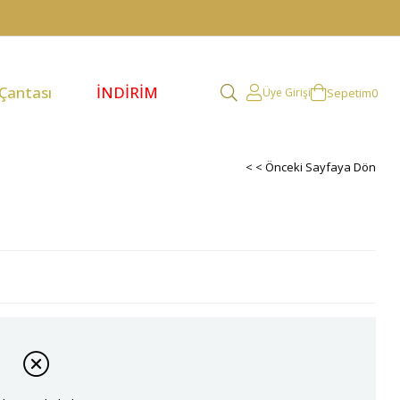
 Çantası
İNDİRİM
Sepetim
0
Üye Girişi
< < Önceki Sayfaya Dön