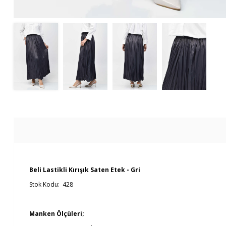
Beli Lastikli Kırışık Saten Etek - Gri
Stok Kodu: 428
Manken Ölçüleri;