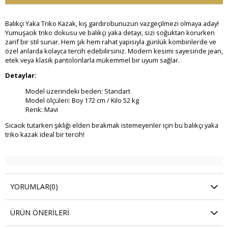
Balıkçı Yaka Triko Kazak, kış gardırobunuzun vazgeçilmezi olmaya aday!
Yumuşacık triko dokusu ve balıkçı yaka detayı, sizi soğuktan korurken
zarif bir stil sunar. Hem şık hem rahat yapısıyla günlük kombinlerde ve
özel anlarda kolayca tercih edebilirsiniz. Modern kesimi sayesinde jean,
etek veya klasik pantolonlarla mükemmel bir uyum sağlar.
Detaylar:
Model üzerindeki beden: Standart
Model ölçüleri: Boy 172 cm / Kilo 52 kg
Renk: Mavi
Sıcacık tutarken şıklığı elden bırakmak istemeyenler için bu balıkçı yaka
triko kazak ideal bir tercih!
YORUMLAR
(0)
ÜRÜN ÖNERILERI