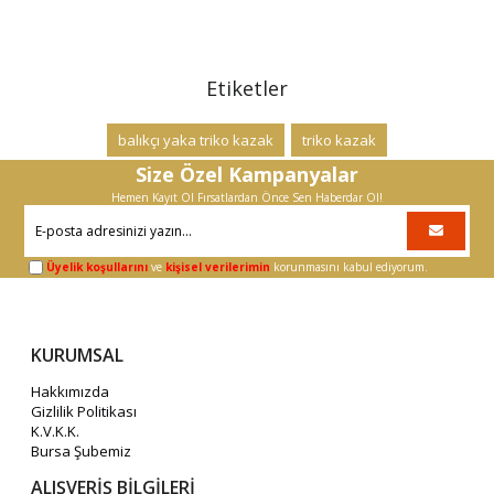
Etiketler
balıkçı yaka triko kazak
triko kazak
Size Özel Kampanyalar
Hemen Kayıt Ol Fırsatlardan Önce Sen Haberdar Ol!
Üyelik koşullarını
ve
kişisel verilerimin
korunmasını kabul ediyorum.
KURUMSAL
Hakkımızda
Gizlilik Politikası
K.V.K.K.
Bursa Şubemiz
ALIŞVERİŞ BİLGİLERİ