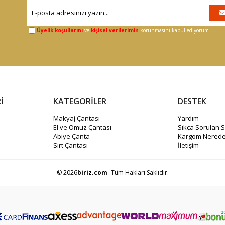
Üyelik koşullarını
ve
kişisel verilerimin
korunmasını kabul ediyorum.
İ
KATEGORİLER
DESTEK
Makyaj Çantası
Yardım
El ve Omuz Çantası
Sıkça Sorulan S
Abiye Çanta
Kargom Nerede
Sırt Çantası
İletişim
© 2026
biriz.com
- Tüm Hakları Saklıdır.