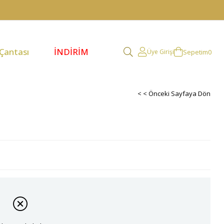
 Çantası
İNDİRİM
Sepetim
0
Üye Girişi
< < Önceki Sayfaya Dön