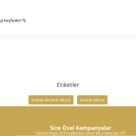
yi keşfedin! 🐆
Etiketler
leopar desenli elbise
leopar elbise
Size Özel Kampanyalar
Hemen Kayıt Ol Fırsatlardan Önce Sen Haberdar Ol!