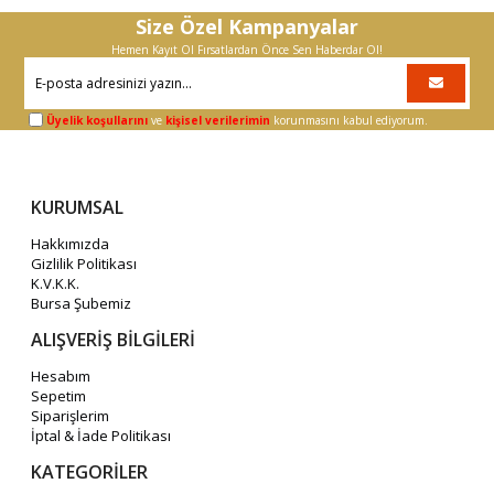
Size Özel Kampanyalar
Hemen Kayıt Ol Fırsatlardan Önce Sen Haberdar Ol!
Üyelik koşullarını
ve
kişisel verilerimin
korunmasını kabul ediyorum.
KURUMSAL
Hakkımızda
Gizlilik Politikası
K.V.K.K.
Bursa Şubemiz
ALIŞVERİŞ BİLGİLERİ
Hesabım
Sepetim
Siparişlerim
İptal & İade Politikası
KATEGORİLER