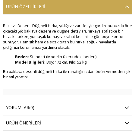
ÜRÜN ÖZELLIKLERI
Baklava Desenli Düğmeli Hırka, şıklığı ve zarafetiyle gardırobunuzda öne
çıkacak! Şık baklava deseni ve düğme detayları, hırkaya sofistike bir
hava katarken, yumuşak kumaşı ve rahat kesimi ile gün boyu konfor
sunuyor. Hem şık hem de sıcak tutan bu hırka, soğuk havalarda
şıklığınızı korumanıza yardımcı olacak.
Beden:
Standart (Modelin üzerindeki beden)
Model Bilgileri:
Boy: 172 cm, Kilo: 52 kg
Bu baklava desenli düğmeli hırka ile rahatlığınızdan ödün vermeden şık
bir stil yaratın!
YORUMLAR
(0)
ÜRÜN ÖNERILERI