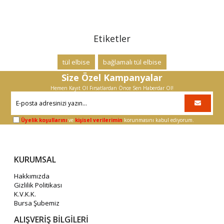
Etiketler
tül elbise
bağlamalı tül elbise
Size Özel Kampanyalar
Hemen Kayıt Ol Fırsatlardan Önce Sen Haberdar Ol!
Üyelik koşullarını
ve
kişisel verilerimin
korunmasını kabul ediyorum.
KURUMSAL
Hakkımızda
Gizlilik Politikası
K.V.K.K.
Bursa Şubemiz
ALIŞVERİŞ BİLGİLERİ