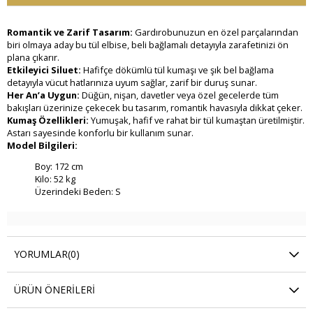
Romantik ve Zarif Tasarım:
Gardırobunuzun en özel parçalarından
biri olmaya aday bu tül elbise, beli bağlamalı detayıyla zarafetinizi ön
plana çıkarır.
Etkileyici Siluet:
Hafifçe dökümlü tül kumaşı ve şık bel bağlama
detayıyla vücut hatlarınıza uyum sağlar, zarif bir duruş sunar.
Her An’a Uygun:
Düğün, nişan, davetler veya özel gecelerde tüm
bakışları üzerinize çekecek bu tasarım, romantik havasıyla dikkat çeker.
Kumaş Özellikleri:
Yumuşak, hafif ve rahat bir tül kumaştan üretilmiştir.
Astarı sayesinde konforlu bir kullanım sunar.
Model Bilgileri:
Boy: 172 cm
Kilo: 52 kg
Üzerindeki Beden: S
YORUMLAR
(0)
ÜRÜN ÖNERILERI