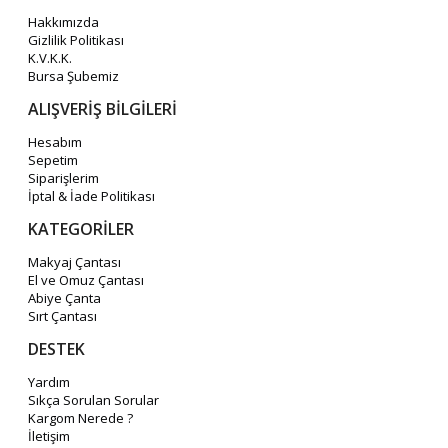
Hakkımızda
Gizlilik Politikası
K.V.K.K.
Bursa Şubemiz
ALIŞVERİŞ BİLGİLERİ
Hesabım
Sepetim
Siparişlerim
İptal & İade Politikası
KATEGORİLER
Makyaj Çantası
El ve Omuz Çantası
Abiye Çanta
Sırt Çantası
DESTEK
Yardım
Sıkça Sorulan Sorular
Kargom Nerede ?
İletişim