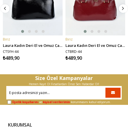
Biriz
Biriz
SEPETE EKLE
SEPETE EKLE
Laura Kadın Deri El ve Omuz Çantası - Siyah
Laura Kadın Deri El ve Omuz Çantası - Bordo
CTSYH-44
CTBRD-44
₺489,90
₺489,90
Size Özel Kampanyalar
Hemen Kayıt Ol Fırsatlardan Önce Sen Haberdar Ol!
Üyelik koşullarını
ve
kişisel verilerimin
korunmasını kabul ediyorum.
KURUMSAL