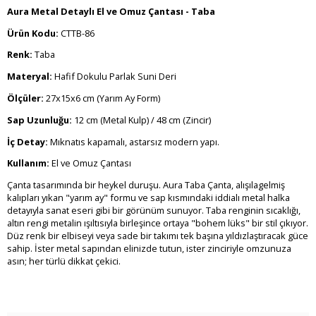
Aura Metal Detaylı El ve Omuz Çantası - Taba
Ürün Kodu:
CTTB-86
Renk:
Taba
Materyal:
Hafif Dokulu Parlak Suni Deri
Ölçüler:
27x15x6 cm (Yarım Ay Form)
Sap Uzunluğu:
12 cm (Metal Kulp) / 48 cm (Zincir)
İç Detay:
Mıknatıs kapamalı, astarsız modern yapı.
Kullanım:
El ve Omuz Çantası
Çanta tasarımında bir heykel duruşu. Aura Taba Çanta, alışılagelmiş
kalıpları yıkan "yarım ay" formu ve sap kısmındaki iddialı metal halka
detayıyla sanat eseri gibi bir görünüm sunuyor. Taba renginin sıcaklığı,
altın rengi metalin ışıltısıyla birleşince ortaya "bohem lüks" bir stil çıkıyor.
Düz renk bir elbiseyi veya sade bir takımı tek başına yıldızlaştıracak güce
sahip. İster metal sapından elinizde tutun, ister zinciriyle omzunuza
asın; her türlü dikkat çekici.