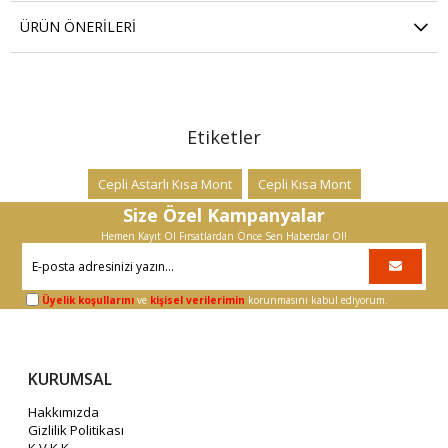
ÜRÜN ÖNERILERI
Etiketler
Cepli Astarlı Kısa Mont
Cepli Kısa Mont
Size Özel Kampanyalar
Hemen Kayıt Ol Fırsatlardan Önce Sen Haberdar Ol!
Üyelik koşullarını
ve
kişisel verilerimin
korunmasını kabul ediyorum.
KURUMSAL
Hakkımızda
Gizlilik Politikası