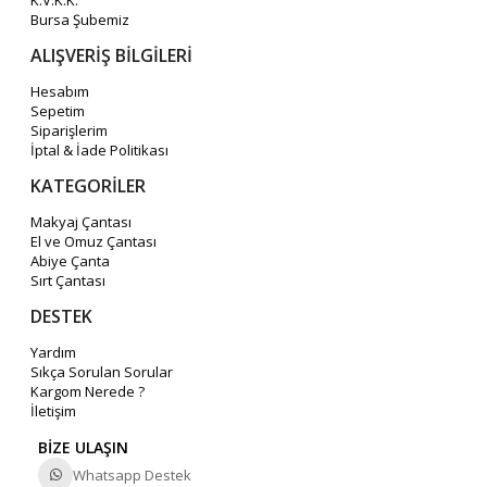
K.V.K.K.
Bursa Şubemiz
ALIŞVERİŞ BİLGİLERİ
Hesabım
Sepetim
Siparişlerim
İptal & İade Politikası
KATEGORİLER
Makyaj Çantası
El ve Omuz Çantası
Abiye Çanta
Sırt Çantası
DESTEK
Yardım
Sıkça Sorulan Sorular
Kargom Nerede ?
İletişim
BİZE ULAŞIN
Whatsapp Destek