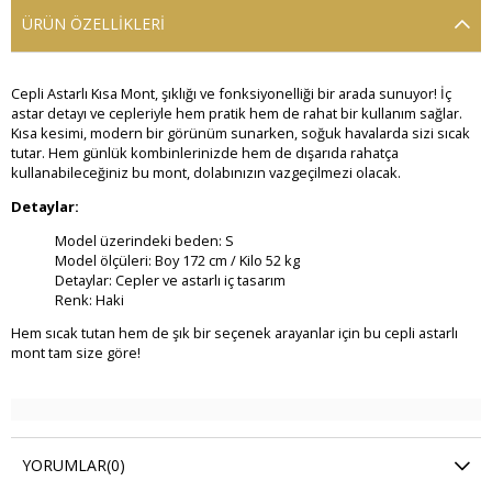
ÜRÜN ÖZELLIKLERI
Cepli Astarlı Kısa Mont, şıklığı ve fonksiyonelliği bir arada sunuyor! İç
astar detayı ve cepleriyle hem pratik hem de rahat bir kullanım sağlar.
Kısa kesimi, modern bir görünüm sunarken, soğuk havalarda sizi sıcak
tutar. Hem günlük kombinlerinizde hem de dışarıda rahatça
kullanabileceğiniz bu mont, dolabınızın vazgeçilmezi olacak.
Detaylar:
Model üzerindeki beden: S
Model ölçüleri: Boy 172 cm / Kilo 52 kg
Detaylar: Cepler ve astarlı iç tasarım
Renk: Haki
Hem sıcak tutan hem de şık bir seçenek arayanlar için bu cepli astarlı
mont tam size göre!
YORUMLAR
(0)