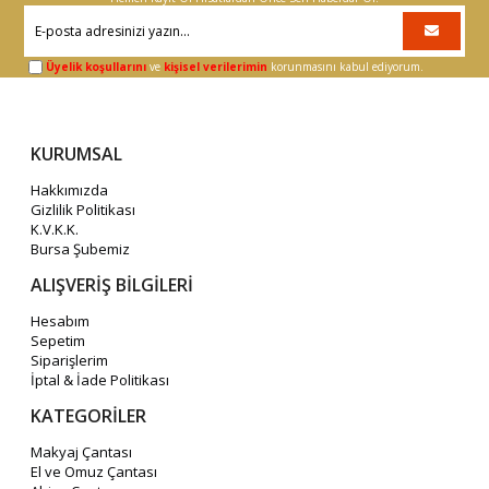
Üyelik koşullarını
ve
kişisel verilerimin
korunmasını kabul ediyorum.
KURUMSAL
Hakkımızda
Gizlilik Politikası
K.V.K.K.
Bursa Şubemiz
ALIŞVERİŞ BİLGİLERİ
Hesabım
Sepetim
Siparişlerim
İptal & İade Politikası
KATEGORİLER
Makyaj Çantası
El ve Omuz Çantası