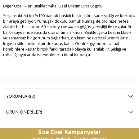
Diğer Özellikler: Bisiklet Yaka. Özel Üretim Biriz Logolu.
Yeşil renkteki bu %100 pamuk baskılı basic tişört, sade şıklığı ve konforu
bir araya getiriyor. Yumuşak dokulu pamuk kumaşı ile cildinize nefes
alabilir bir his sunar. 60 cm boyu ve 44 cm göğüs genişliği ile regular fit
kalıbı sayesinde vücuda oturur ama sıkmaz. Bisiklet yaka kesimi klasik
ve zamansız bir görünüm sağlarken, ön kısmındaki özel üretim Biriz
logosu stile minimal bir dokunuş katar. Günlük giyimden casual
kombinlere kadar birçok farklı tarzda kolayca kullanılabilir. Şıklığı ve
rahatlığı aynı anda isteyenler için ideal bir parça.
YORUMLAR
(0)
ÜRÜN ÖNERILERI
Size Özel Kampanyalar
Hemen Kayıt Ol Fırsatlardan Önce Sen Haberdar Ol!